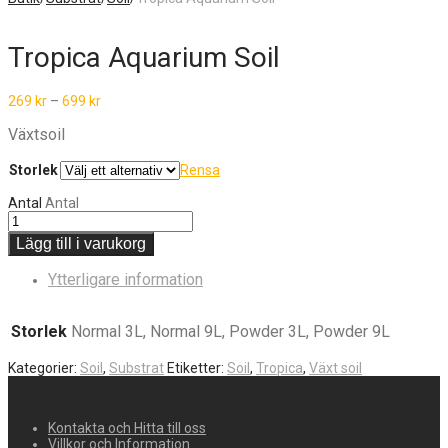
Tropica Aquarium Soil
269
kr
–
699
kr
Växtsoil
Storlek
Rensa
Antal
Antal
Lägg till i varukorg
Ytterligare information
Storlek
Normal 3L, Normal 9L, Powder 3L, Powder 9L
Kategorier:
Soil
,
Substrat
Etiketter:
Soil
,
Tropica
,
Växt soil
Kontakta och Hitta till oss
Villkor och Information