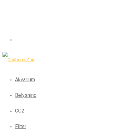
Akvarium
Belysning
CO2
Filter