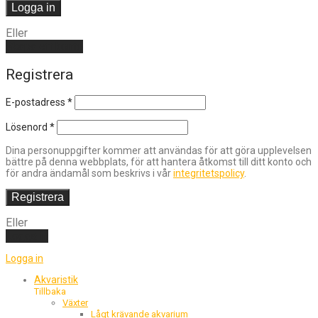
Logga in
Eller
Skapa ett konto
Registrera
E-postadress
*
Lösenord
*
Dina personuppgifter kommer att användas för att göra upplevelsen
bättre på denna webbplats, för att hantera åtkomst till ditt konto och
för andra ändamål som beskrivs i vår
integritetspolicy
.
Registrera
Eller
Logga in
Logga in
Akvaristik
Tillbaka
Växter
Lågt krävande akvarium