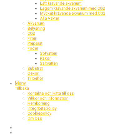
Lätt krävande akvarium
Lagom krävande akvarium med CO2
Mycket krävande akvarium med CO2
Alla Växter
Akvarium
Belysning
CO2
Filter
Preparat
Foder
Sötvatten
Räkor
Saltvatten
Substrat
Dekor
Tillbehör
Meny
Tillbaka
Kontakta och Hitta till oss
Villkor och Information
Hemkörning
Integritetspolicy
Cookiepolicy
Om Oss