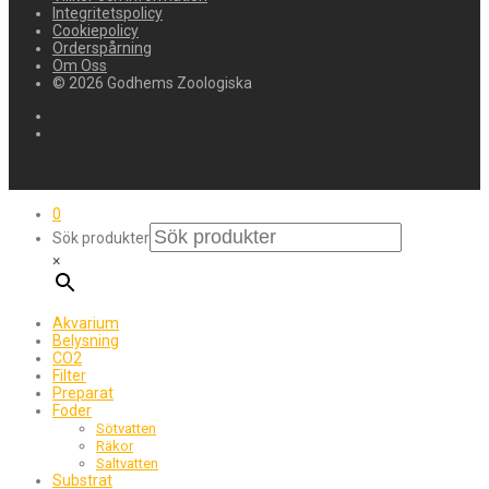
Integritetspolicy
Cookiepolicy
Orderspårning
Om Oss
© 2026 Godhems Zoologiska
0
Sök produkter
×
Akvarium
Belysning
CO2
Filter
Preparat
Foder
Sötvatten
Räkor
Saltvatten
Substrat