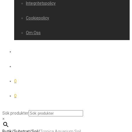
Integritetspolicy
Cookiepolicy
Om Oss
0
0
Sök produkter
×
Butik
/
Substrat
/
Soil
/
Tropica Aquarium Soil