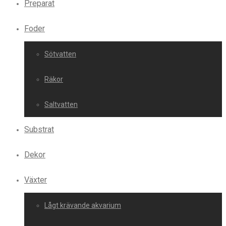
Preparat
Foder
Sötvatten
Räkor
Saltvatten
Substrat
Dekor
Växter
Lågt krävande akvarium