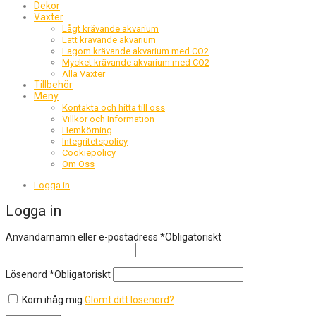
Dekor
Växter
Lågt krävande akvarium
Lätt krävande akvarium
Lagom krävande akvarium med CO2
Mycket krävande akvarium med CO2
Alla Växter
Tillbehör
Meny
Kontakta och hitta till oss
Villkor och Information
Hemkörning
Integritetspolicy
Cookiepolicy
Om Oss
Logga in
Logga in
Användarnamn eller e-postadress
*
Obligatoriskt
Lösenord
*
Obligatoriskt
Kom ihåg mig
Glömt ditt lösenord?