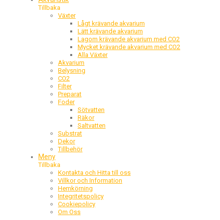
Tillbaka
Växter
Lågt krävande akvarium
Lätt krävande akvarium
Lagom krävande akvarium med CO2
Mycket krävande akvarium med CO2
Alla Växter
Akvarium
Belysning
CO2
Filter
Preparat
Foder
Sötvatten
Räkor
Saltvatten
Substrat
Dekor
Tillbehör
Meny
Tillbaka
Kontakta och Hitta till oss
Villkor och Information
Hemkörning
Integritetspolicy
Cookiepolicy
Om Oss