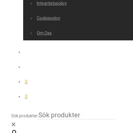
Integritetspolicy
Cookiepolicy
Om Oss
0
0
Sök produkter
×