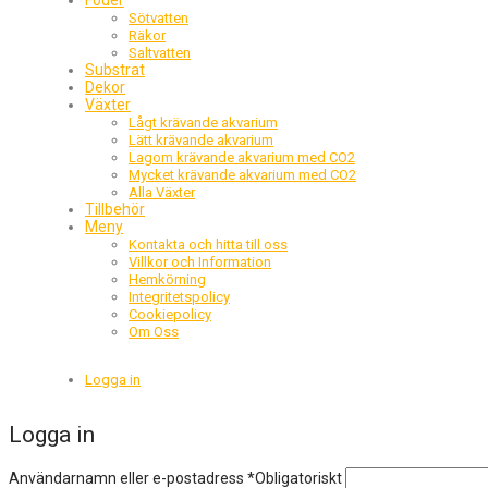
Foder
Sötvatten
Räkor
Saltvatten
Substrat
Dekor
Växter
Lågt krävande akvarium
Lätt krävande akvarium
Lagom krävande akvarium med CO2
Mycket krävande akvarium med CO2
Alla Växter
Tillbehör
Meny
Kontakta och hitta till oss
Villkor och Information
Hemkörning
Integritetspolicy
Cookiepolicy
Om Oss
Logga in
Logga in
Användarnamn eller e-postadress
*
Obligatoriskt