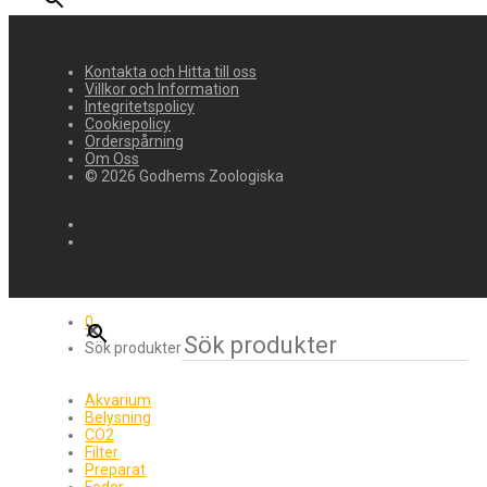
Kontakta och Hitta till oss
Villkor och Information
Integritetspolicy
Cookiepolicy
Orderspårning
Om Oss
© 2026 Godhems Zoologiska
×
0
Sök produkter
Akvarium
Belysning
CO2
Filter
Preparat