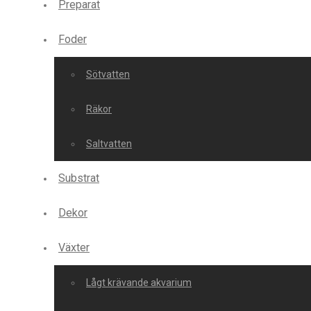
Preparat
Foder
Sötvatten
Räkor
Saltvatten
Substrat
Dekor
Växter
Lågt krävande akvarium