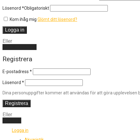
Lösenord
*
Obligatoriskt
Kom ihåg mig
Glömt ditt lösenord?
Logga in
Eller
Skapa ett konto
Registrera
E-postadress
*
Lösenord
*
Dina personuppgifter kommer att användas för att göra upplevelsen bä
Registrera
Eller
Logga in
Logga in
Akvaristik