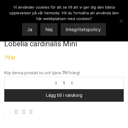
Vi använder cookies för att se till att vi ger dig den bästa
0
upplevelsen på vår hemsida. Vill du fortsätta att använda den
här webbplatsen med cookies?
Ja
Nej
Integritetspolicy
Lobelia cardinalis Mini
79
kr
Köp denna produkt nu och tjäna
79
Poäng!
Lägg till i varukorg