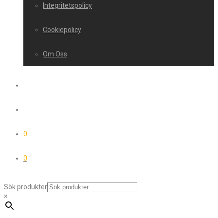
Integritetspolicy
Cookiepolicy
Om Oss
0
0
Sök produkter
×