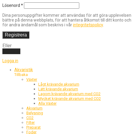
Lösenord
*
Dina personuppgifter kommer att användas för att göra upplevelsen
bättre på denna webbplats, för att hantera åtkomst till ditt konto och
för andra ändamål som beskrivs i vår
integritetspolicy
.
Registrera
Eller
Logga in
Logga in
Akvaristik
Tillbaka
Växter
Lågt krävande akvarium
Lätt krävande akvarium
Lagom krävande akvarium med CO2
Mycket krävande akvarium med CO2
Alla Växter
Akvarium
Belysning
CO2
Filter
Preparat
Foder