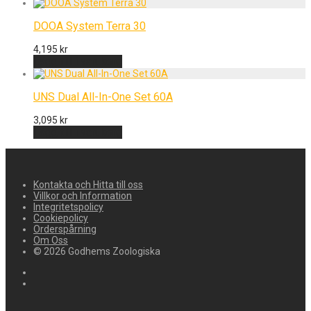
DOOA System Terra 30
4,195
kr
Lägg till i varukorg
UNS Dual All-In-One Set 60A
3,095
kr
Lägg till i varukorg
Kontakta och Hitta till oss
Villkor och Information
Integritetspolicy
Cookiepolicy
Orderspårning
Om Oss
© 2026 Godhems Zoologiska