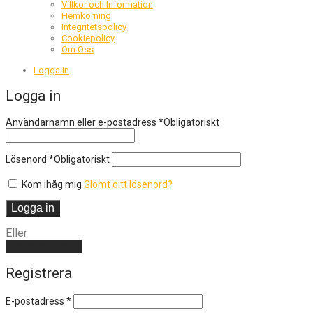
Villkor och Information
Hemkörning
Integritetspolicy
Cookiepolicy
Om Oss
Logga in
Logga in
Användarnamn eller e-postadress
*
Obligatoriskt
Lösenord
*
Obligatoriskt
Kom ihåg mig
Glömt ditt lösenord?
Logga in
Eller
Skapa ett konto
Registrera
E-postadress
*