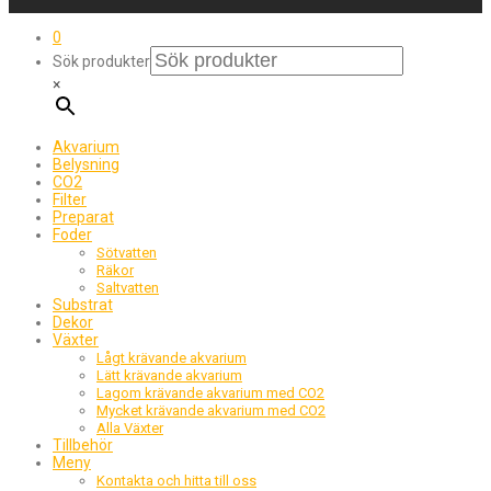
0
Sök produkter
×
Akvarium
Belysning
CO2
Filter
Preparat
Foder
Sötvatten
Räkor
Saltvatten
Substrat
Dekor
Växter
Lågt krävande akvarium
Lätt krävande akvarium
Lagom krävande akvarium med CO2
Mycket krävande akvarium med CO2
Alla Växter
Tillbehör
Meny
Kontakta och hitta till oss