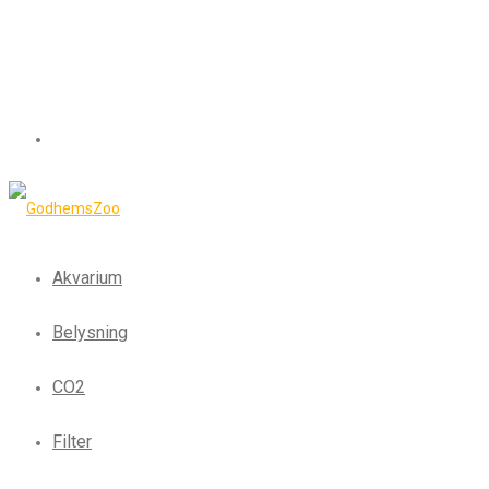
Akvarium
Belysning
CO2
Filter