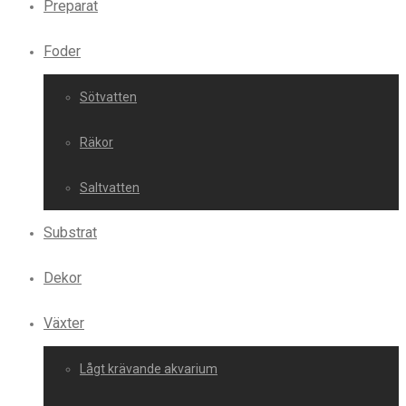
Preparat
Foder
Sötvatten
Räkor
Saltvatten
Substrat
Dekor
Växter
Lågt krävande akvarium