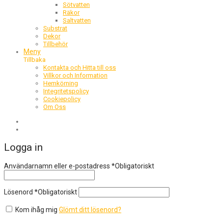
Sötvatten
Räkor
Saltvatten
Substrat
Dekor
Tillbehör
Meny
Tillbaka
Kontakta och Hitta till oss
Villkor och Information
Hemkörning
Integritetspolicy
Cookiepolicy
Om Oss
Logga in
Användarnamn eller e-postadress
*
Obligatoriskt
Lösenord
*
Obligatoriskt
Kom ihåg mig
Glömt ditt lösenord?