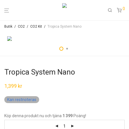
0
Butik
/
CO2
/
CO2 Kit
/
Tropica System Nano
Tropica System Nano
1,399
kr
Kan restnoteras
Köp denna produkt nu och tjäna
1 399
Poäng!