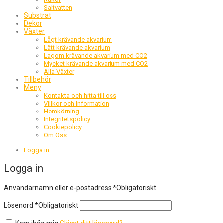
Saltvatten
Substrat
Dekor
Växter
Lågt krävande akvarium
Lätt krävande akvarium
Lagom krävande akvarium med CO2
Mycket krävande akvarium med CO2
Alla Växter
Tillbehör
Meny
Kontakta och hitta till oss
Villkor och Information
Hemkörning
Integritetspolicy
Cookiepolicy
Om Oss
Logga in
Logga in
Användarnamn eller e-postadress
*
Obligatoriskt
Lösenord
*
Obligatoriskt