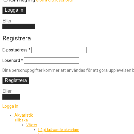
Kom ihåg mig
Glömt ditt lösenord?
Logga in
Eller
Skapa ett konto
Registrera
E-postadress
*
Lösenord
*
Dina personuppgifter kommer att användas för att göra upplevelsen bä
Registrera
Eller
Logga in
Logga in
Akvaristik
Tillbaka
Växter
Lågt krävande akvarium