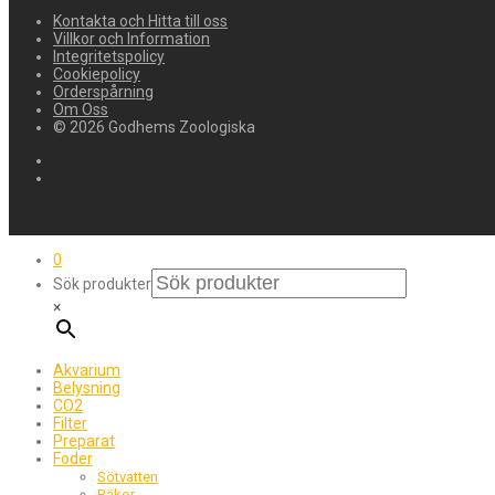
Kontakta och Hitta till oss
Villkor och Information
Integritetspolicy
Cookiepolicy
Orderspårning
Om Oss
© 2026 Godhems Zoologiska
0
Sök produkter
×
Akvarium
Belysning
CO2
Filter
Preparat
Foder
Sötvatten
Räkor