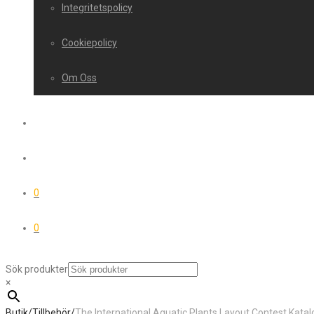
Integritetspolicy
Cookiepolicy
Om Oss
0
0
Sök produkter
×
Butik
/
Tillbehör
/
The International Aquatic Plants Layout Contest Kata