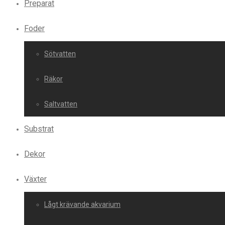
Preparat
Foder
Sötvatten
Räkor
Saltvatten
Substrat
Dekor
Växter
Lågt krävande akvarium