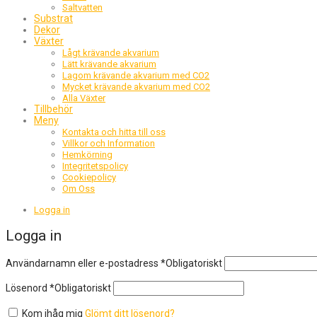
Saltvatten
Substrat
Dekor
Växter
Lågt krävande akvarium
Lätt krävande akvarium
Lagom krävande akvarium med CO2
Mycket krävande akvarium med CO2
Alla Växter
Tillbehör
Meny
Kontakta och hitta till oss
Villkor och Information
Hemkörning
Integritetspolicy
Cookiepolicy
Om Oss
Logga in
Logga in
Användarnamn eller e-postadress
*
Obligatoriskt
Lösenord
*
Obligatoriskt
Kom ihåg mig
Glömt ditt lösenord?