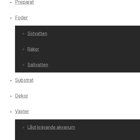
Preparat
Foder
Sötvatten
Räkor
Saltvatten
Substrat
Dekor
Växter
Lågt krävande akvarium