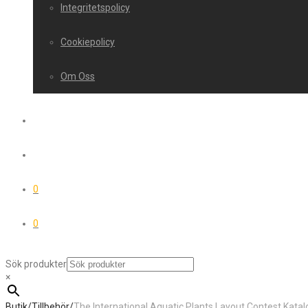
Integritetspolicy
Cookiepolicy
Om Oss
0
0
Sök produkter
×
Butik
/
Tillbehör
/
The International Aquatic Plants Layout Contest Kata