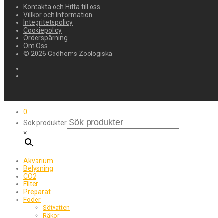
Kontakta och Hitta till oss
Villkor och Information
Integritetspolicy
Cookiepolicy
Orderspårning
Om Oss
© 2026 Godhems Zoologiska
0
Sök produkter
×
Akvarium
Belysning
CO2
Filter
Preparat
Foder
Sötvatten
Räkor