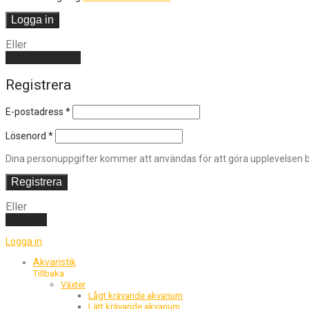
Logga in
Eller
Skapa ett konto
Registrera
E-postadress
*
Lösenord
*
Dina personuppgifter kommer att användas för att göra upplevelsen bä
Registrera
Eller
Logga in
Logga in
Akvaristik
Tillbaka
Växter
Lågt krävande akvarium
Lätt krävande akvarium