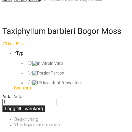
Taxiphyllum barbieri Bogor Moss
79
kr
–
89
kr
*
Typ
In Vitro
Portion
På lavasten
Börja om
Antal
Antal
Lägg till i varukorg
Beskrivning
Ytterligare information