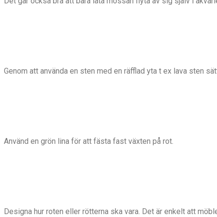
Det går också bra att bara låta mossan flyta av sig själv i akvari
Genom att använda en sten med en räfflad yta t ex lava sten sätt
Använd en grön lina för att fästa fast växten på rot.
Designa hur roten eller rötterna ska vara. Det är enkelt att möble