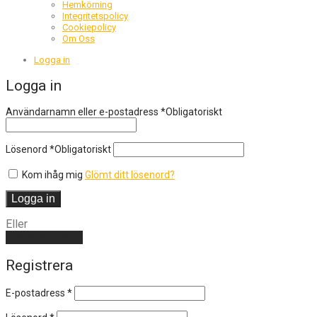
Hemkörning
Integritetspolicy
Cookiepolicy
Om Oss
Logga in
Logga in
Användarnamn eller e-postadress
*
Obligatoriskt
Lösenord
*
Obligatoriskt
Kom ihåg mig
Glömt ditt lösenord?
Logga in
Eller
Skapa ett konto
Registrera
E-postadress
*