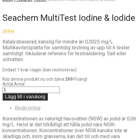
Seachem MultiTest Iodine & Iodide
269
kr
Katalysbaserad, känslig för mindre än 0,0025 mg/L.
Multikavitetsplatta för samtidig testning av upp till 6 tester
samtidigt. Inkluderar referens för testvalidering. Salt eller
sötvatten.
Endast 1 kvar i lager (kan restnoteras)
Köp denna produkt nu och tjäna
269
Poäng!
Antal
Antal
Lägg till i varukorg
Beskrivning
Koncentrationen av naturligt havsvatten (NSW) av jodid är 0,06
mg/L. Helst är det tillrådligt att hålla jodid nära NSW-
koncentrationen. Koncentrationer över NSW kanske inte är
skadliga och, inom gränserna, kan det till och med vara