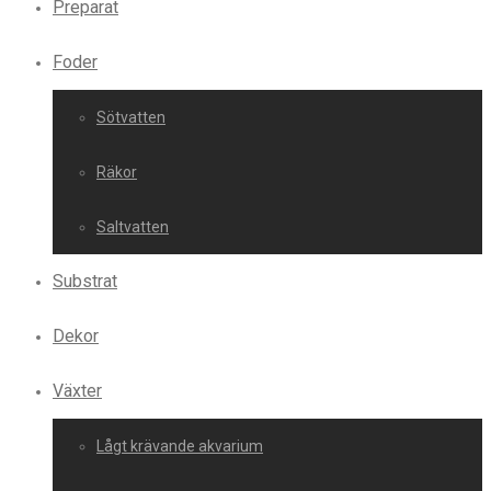
Preparat
Foder
Sötvatten
Räkor
Saltvatten
Substrat
Dekor
Växter
Lågt krävande akvarium