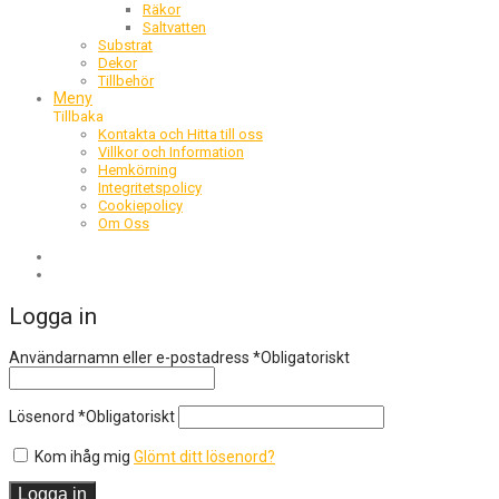
Räkor
Saltvatten
Substrat
Dekor
Tillbehör
Meny
Tillbaka
Kontakta och Hitta till oss
Villkor och Information
Hemkörning
Integritetspolicy
Cookiepolicy
Om Oss
Logga in
Användarnamn eller e-postadress
*
Obligatoriskt
Lösenord
*
Obligatoriskt
Kom ihåg mig
Glömt ditt lösenord?
Logga in