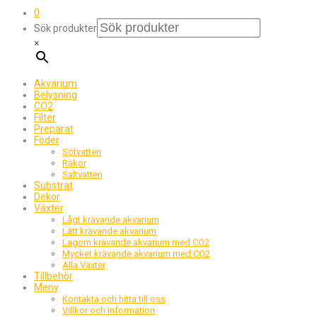
0
Sök produkter
×
Akvarium
Belysning
CO2
Filter
Preparat
Foder
Sötvatten
Räkor
Saltvatten
Substrat
Dekor
Växter
Lågt krävande akvarium
Lätt krävande akvarium
Lagom krävande akvarium med CO2
Mycket krävande akvarium med CO2
Alla Växter
Tillbehör
Meny
Kontakta och hitta till oss
Villkor och Information