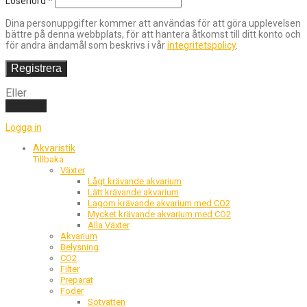
Lösenord
*
Dina personuppgifter kommer att användas för att göra upplevelsen
bättre på denna webbplats, för att hantera åtkomst till ditt konto och
för andra ändamål som beskrivs i vår
integritetspolicy
.
Registrera
Eller
Logga in
Logga in
Akvaristik
Tillbaka
Växter
Lågt krävande akvarium
Lätt krävande akvarium
Lagom krävande akvarium med CO2
Mycket krävande akvarium med CO2
Alla Växter
Akvarium
Belysning
CO2
Filter
Preparat
Foder
Sötvatten