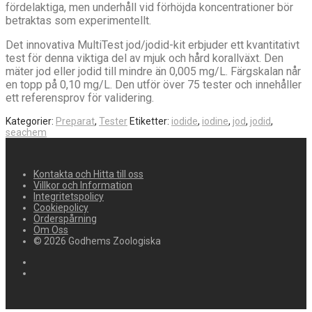
fördelaktiga, men underhåll vid förhöjda koncentrationer bör
betraktas som experimentellt.
Det innovativa MultiTest jod/jodid-kit erbjuder ett kvantitativt
test för denna viktiga del av mjuk och hård korallväxt. Den
mäter jod eller jodid till mindre än 0,005 mg/L. Färgskalan når
en topp på 0,10 mg/L. Den utför över 75 tester och innehåller
ett referensprov för validering.
Kategorier:
Preparat
,
Tester
Etiketter:
iodide
,
iodine
,
jod
,
jodid
,
seachem
Kontakta och Hitta till oss
Villkor och Information
Integritetspolicy
Cookiepolicy
Orderspårning
Om Oss
© 2026 Godhems Zoologiska