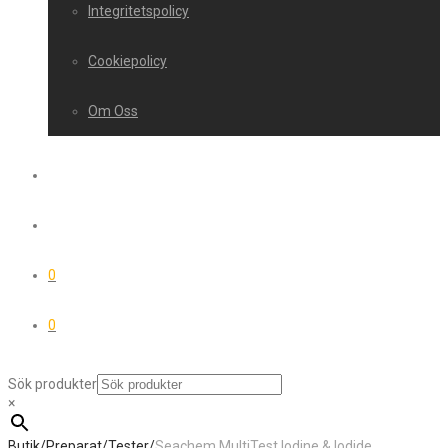
Integritetspolicy
Cookiepolicy
Om Oss
0
0
Sök produkter
×
Butik
/
Preparat
/
Tester
/
Seachem MultiTest Iodine & Iodide