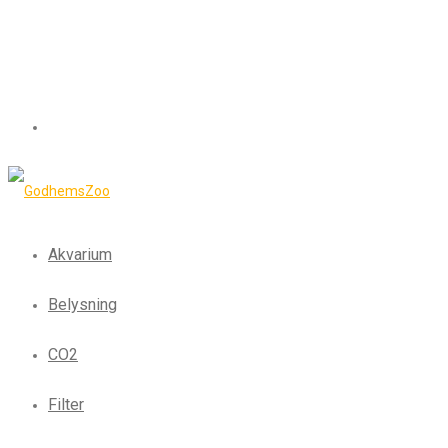
Akvarium
Belysning
CO2
Filter