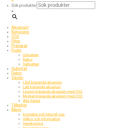
Sök produkter
×
Akvarium
Belysning
CO2
Filter
Preparat
Foder
Sötvatten
Räkor
Saltvatten
Substrat
Dekor
Växter
Lågt krävande akvarium
Lätt krävande akvarium
Lagom krävande akvarium med CO2
Mycket krävande akvarium med CO2
Alla Växter
Tillbehör
Meny
Kontakta och hitta till oss
Villkor och Information
Hemkörning