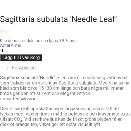
Sagittaria subulata ‘Needle Leaf’
79
kr
Köp denna produkt nu och tjäna
79
Poäng!
Antal
Antal
Lägg till i varukorg
Beskrivning
Sagittaria subulata
‘Needle’ är en vacker, smalbladig vattenväxt
som troligen är en variant av Sagittaria subulata. Med sina tunna
blad som blir cirka 15–30 cm långa och bara några millimeter
breda ger den ett stilrent och elegant intryck i
sötvattensakvarier.
Den är särskilt uppskattad inom aquascaping och är lätt att
lyckas med. Växten trivs i måttlig belysning och kräver inte extra
tillsatt CO₂. Vid starkare ljus kan de friskt gröna bladen få en
diskret orange ton, vilket ger ett extra visuellt lyft.