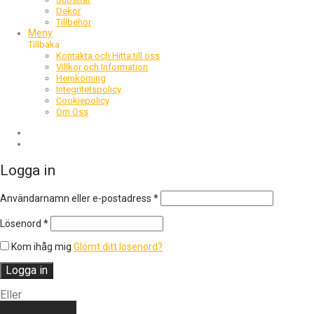
Dekor
Tillbehör
Meny
Tillbaka
Kontakta och Hitta till oss
Villkor och Information
Hemkörning
Integritetspolicy
Cookiepolicy
Om Oss
Logga in
Obligatoriskt
Användarnamn eller e-postadress
*
Obligatoriskt
Lösenord
*
Kom ihåg mig
Glömt ditt lösenord?
Logga in
Eller
Skapa ett konto