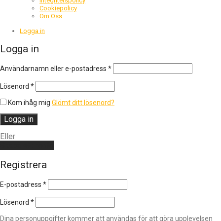
Integritetspolicy
Cookiepolicy
Om Oss
Logga in
Logga in
Obligatoriskt
Användarnamn eller e-postadress
*
Obligatoriskt
Lösenord
*
Kom ihåg mig
Glömt ditt lösenord?
Logga in
Eller
Skapa ett konto
Registrera
E-postadress
*
Lösenord
*
Dina personuppgifter kommer att användas för att göra upplevelsen