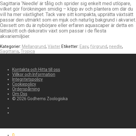
Sagittaria ‘Needle’ är tålig och sprider sig enkelt med utlöpare,
vilket gör förökningen smidig – klipp av och plantera om där du
vill ha mer växtlighet. Tack vare sitt kompakta, upprätta växtsätt
passar den utmärkt som en mjuk och naturlig bakgrund i akvariet.
Oavsett om du är nybörjare eller erfaren aquascaper är detta en
lättskött och dekorativ växt som passar i de flesta
akvariemiljöer.
Kategorier:
Mellangrund
,
Växter
Etiketter:
Easy
,
förgrund
,
needle
,
Sagittaria
,
Tropica
Kontakta och Hitta till oss
Villkor och Information
Integritetspolicy
Cookiepolicy
Orderspårning
Om Oss
© 2026 Godhems Zoologiska
0