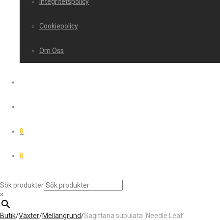
Integritetspolicy
Cookiepolicy
Om Oss
0
0
Sök produkter
×
Butik
/
Växter
/
Mellangrund
/
Sagittaria subulata ‘Needle Leaf’