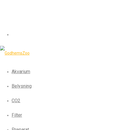
Akvarium
Belysning
CO2
Filter
Preparat