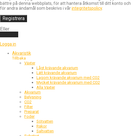
bättre på denna webbplats, för att hantera åtkomst till ditt konto och
för andra ändamål som beskrivs i vår
integritetspolicy
.
Registrera
Eller
Logga in
Logga in
Akvaristik
Tillbaka
Växter
Lågt krävande akvarium
Lätt krävande akvarium
Lagom krävande akvarium med CO2
Mycket krävande akvarium med CO2
Alla Växter
Akvarium
Belysning
CO2
Filter
Preparat
Foder
Sötvatten
Räkor
Saltvatten
Substrat