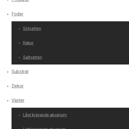
Foder
Sötvatten
Räkor
Saltvatten
Substrat
Dekor
Växter
Lågt krävande akvarium