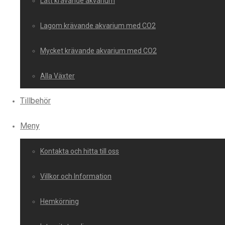
Lätt krävande akvarium
Lagom krävande akvarium med CO2
Mycket krävande akvarium med CO2
Alla Växter
Tillbehör
Meny
Kontakta och hitta till oss
Villkor och Information
Hemkörning