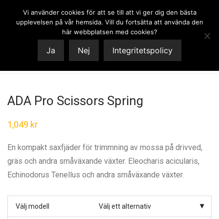
Vi använder cookies för att se till att vi ger dig den bästa
0
upplevelsen på vår hemsida. Vill du fortsätta att använda den
här webbplatsen med cookies?
Ja
Nej
Integritetspolicy
ADA Pro Scissors Spring
1,049
kr
En kompakt saxfjäder för trimmning av mossa på drivved,
gräs och andra småväxande växter. Eleocharis acicularis,
Echinodorus Tenellus och andra småväxande växter.
Välj modell