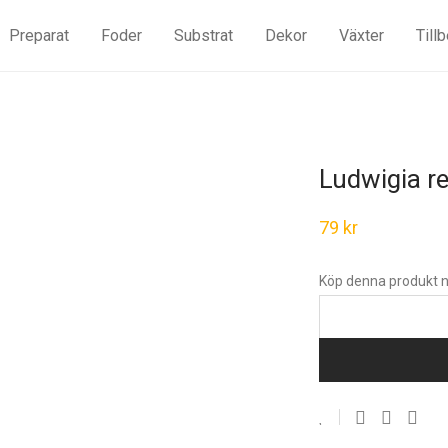
Preparat
Foder
Substrat
Dekor
Växter
Till
Ludwigia r
79
kr
Köp denna produkt n