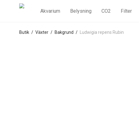
Akvarium
Belysning
CO2
Filter
Butik
/
Växter
/
Bakgrund
/
Ludwigia repens Rubin