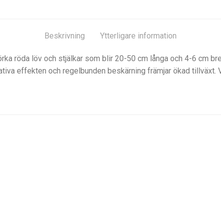
Beskrivning
Ytterligare information
a röda löv och stjälkar som blir 20-50 cm långa och 4-6 cm breda
ativa effekten och regelbunden beskärning främjar ökad tillväxt. Vä
Mikronäring
Makronäring