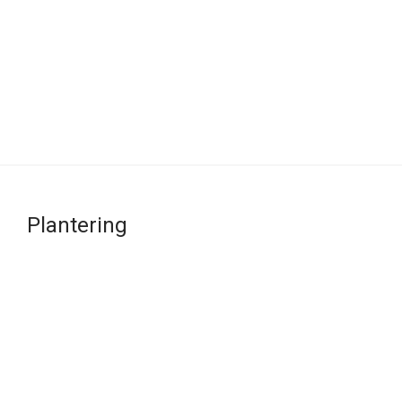
Plantering
Ta försiktigt bort stenullen. Om det är invitro
Trimma röttern
kopp, skölj bort mediumet försiktigt genom
att massera bort det under rinnande vatten.
Plantera växt
Eller låt fanta