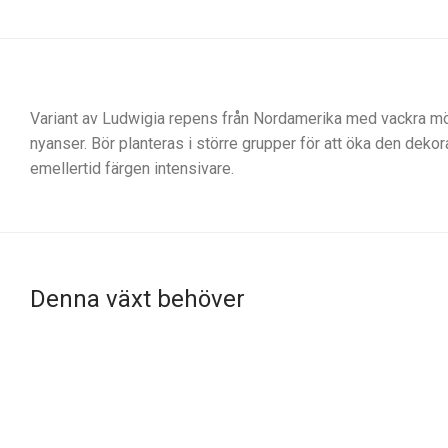
Variant av Ludwigia repens från Nordamerika med vackra mörk
nyanser. Bör planteras i större grupper för att öka den dekor
emellertid färgen intensivare.
Denna växt behöver
Lagom belysning, 0.5W/L