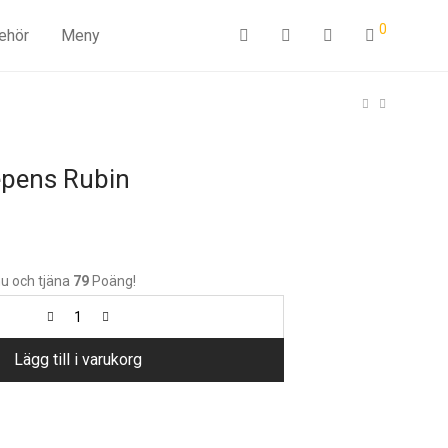
0
behör
Meny
epens Rubin
u och tjäna
79
Poäng!
Lägg till i varukorg