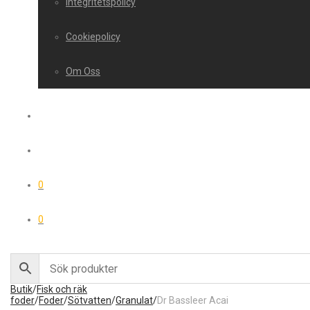
Integritetspolicy
Cookiepolicy
Om Oss
0
0
Butik
/
Fisk och räk
foder
/
Foder
/
Sötvatten
/
Granulat
/
Dr Bassleer Acai