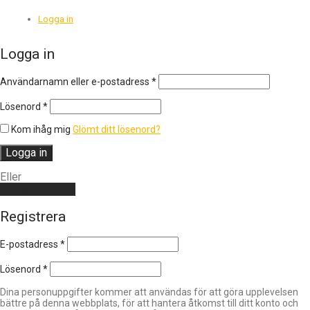
Logga in
Logga in
Obligatoriskt
Användarnamn eller e-postadress
*
Obligatoriskt
Lösenord
*
Kom ihåg mig
Glömt ditt lösenord?
Logga in
Eller
Skapa ett konto
Registrera
E-postadress
*
Lösenord
*
Dina personuppgifter kommer att användas för att göra upplevelsen
bättre på denna webbplats, för att hantera åtkomst till ditt konto och