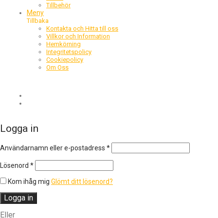
Tillbehör
Meny
Tillbaka
Kontakta och Hitta till oss
Villkor och Information
Hemkörning
Integritetspolicy
Cookiepolicy
Om Oss
Logga in
Obligatoriskt
Användarnamn eller e-postadress
*
Obligatoriskt
Lösenord
*
Kom ihåg mig
Glömt ditt lösenord?
Logga in
Eller