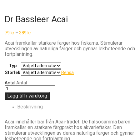
Dr Bassleer Acai
79
kr
–
389
kr
Acai framkallar starkare färger hos fiskarna. Stimulerar
utvecklingen av naturliga färger och gynnar lekbeteende och
fortplantning.
Typ
Storlek
Rensa
Antal
Antal
Lägg till i varukorg
Beskrivning
Acai innehåller bär från Acai-trädet. De hälsosamma bären
framkallar en starkare färgprakt hos akvariefiskar. Den
stimulerar utvecklingen av deras naturliga färger och gynnar
lekbeteende och fortplantning.