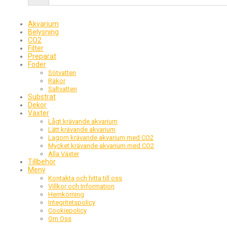
Akvarium
Belysning
CO2
Filter
Preparat
Foder
Sötvatten
Räkor
Saltvatten
Substrat
Dekor
Växter
Lågt krävande akvarium
Lätt krävande akvarium
Lagom krävande akvarium med CO2
Mycket krävande akvarium med CO2
Alla Växter
Tillbehör
Meny
Kontakta och hitta till oss
Villkor och Information
Hemkörning
Integritetspolicy
Cookiepolicy
Om Oss