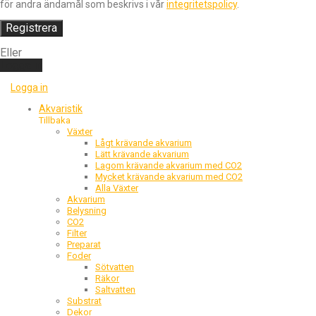
för andra ändamål som beskrivs i vår
integritetspolicy
.
Registrera
Eller
Logga in
Logga in
Akvaristik
Tillbaka
Växter
Lågt krävande akvarium
Lätt krävande akvarium
Lagom krävande akvarium med CO2
Mycket krävande akvarium med CO2
Alla Växter
Akvarium
Belysning
CO2
Filter
Preparat
Foder
Sötvatten
Räkor
Saltvatten
Substrat
Dekor