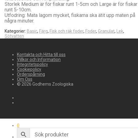
Storlek Medium är för fiskar runt 1-5cm och Large är för fiskar
runt 5-10cm.
Utfodring: Mata lagom mycket, fiskarna ska ätit upp maten på
några minuter.
Kategorier:
Basic
,
Färg
,
Fisk och räk foder
,
Foder
,
Granulat
,
Lek
,
Sötvatten
Kontakta och Hitta till oss
Villkor och Information
Integritetspolicy
Cookiepolicy
Orderspårning
Om Oss
© 2026 Godhems Zoologiska
0