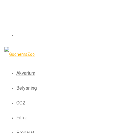
Akvarium
Belysning
CO2
Filter
Preparat