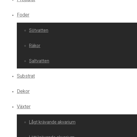
Foder
Sötvatten
Räkor
Saltvatten
Substrat
Dekor
Växter
Lågt krävande akvarium