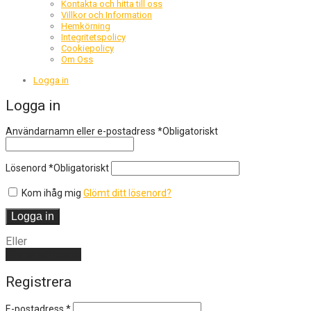
Kontakta och hitta till oss
Villkor och Information
Hemkörning
Integritetspolicy
Cookiepolicy
Om Oss
Logga in
Logga in
Användarnamn eller e-postadress
*
Obligatoriskt
Lösenord
*
Obligatoriskt
Kom ihåg mig
Glömt ditt lösenord?
Logga in
Eller
Skapa ett konto
Registrera
E-postadress
*