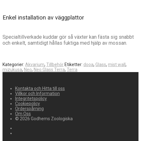
Enkel installation av väggplattor
Specialtillverkade kuddar gör så växter kan fästa sig snabbt
och enkelt, samtidigt hållas fuktiga med hjälp av mossan.
Kategorier:
Akvarium
,
Tillbehör
Etiketter:
dooa
,
Glass
,
mist wall
,
mizukusa
,
Neo
,
Neo Glass Terra
,
Terra
Kontakta och Hitta till oss
Villkor och Information
Integritetspolicy
Cookiepolicy
Orderspårning
Om Oss
© 2026 Godhems Zoologiska