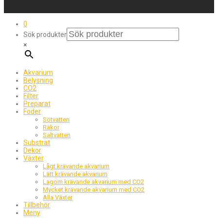
0
Sök produkter
×
Akvarium
Belysning
CO2
Filter
Preparat
Foder
Sötvatten
Räkor
Saltvatten
Substrat
Dekor
Växter
Lågt krävande akvarium
Lätt krävande akvarium
Lagom krävande akvarium med CO2
Mycket krävande akvarium med CO2
Alla Växter
Tillbehör
Meny