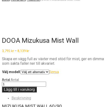
DOOA Mizukusa Mist Wall
3,795
kr
–
8,139
kr
Skapa en vägg full av växter med stöd för mist, ger en dimma
som sakta faller ner till akvariet.
Välj modell
Rensa
Antal
Antal
Lägg till i varukorg
Beskrivning
MIZUKUSA MIST WALL 60/90