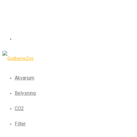
Akvarium
Belysning
CO2
Filter