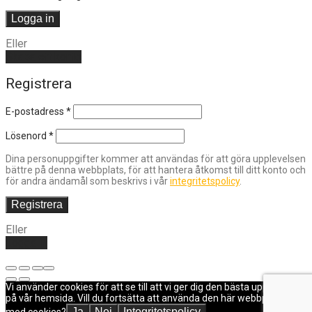
Logga in
Eller
Skapa ett konto
Registrera
E-postadress
*
Lösenord
*
Dina personuppgifter kommer att användas för att göra upplevelsen
bättre på denna webbplats, för att hantera åtkomst till ditt konto och
för andra ändamål som beskrivs i vår
integritetspolicy
.
Registrera
Eller
Logga in
Vi använder cookies för att se till att vi ger dig den bästa upplevelsen
på vår hemsida. Vill du fortsätta att använda den här webbplatsen
Ja
Nej
Integritetspolicy
med cookies?