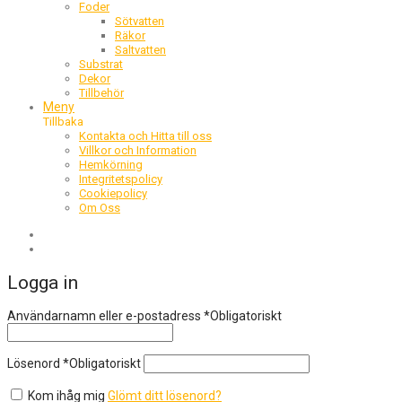
Foder
Sötvatten
Räkor
Saltvatten
Substrat
Dekor
Tillbehör
Meny
Tillbaka
Kontakta och Hitta till oss
Villkor och Information
Hemkörning
Integritetspolicy
Cookiepolicy
Om Oss
Logga in
Användarnamn eller e-postadress
*
Obligatoriskt
Lösenord
*
Obligatoriskt
Kom ihåg mig
Glömt ditt lösenord?