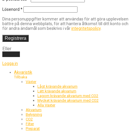
Lösenord
*
Dina personuppgifter kommer att användas för att göra upplevelsen
bättre på denna webbplats, för att hantera åtkomst till ditt konto och
för andra ändamål som beskrivs i vår
integritetspolicy
.
Registrera
Eller
Logga in
Logga in
Akvaristik
Tillbaka
Växter
Lågt krävande akvarium
Lätt krävande akvarium
Lagom krävande akvarium med CO2
Mycket krävande akvarium med CO2
Alla Växter
Akvarium
Belysning
CO2
Filter
Preparat