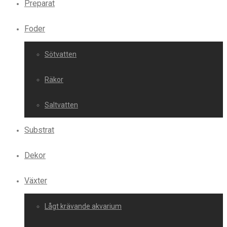
Preparat
Foder
Sötvatten
Räkor
Saltvatten
Substrat
Dekor
Växter
Lågt krävande akvarium