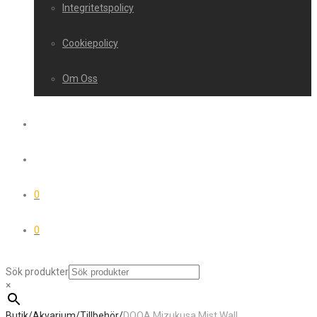
Integritetspolicy
Cookiepolicy
Om Oss
0
0
Sök produkter
×
Butik
/
Akvarium
/
Tillbehör
/
DOOA Mizukusa Mist Wall