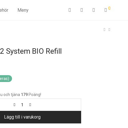
0
behör
Meny
2 System BIO Refill
teras)
u och tjäna
179
Poäng!
Lägg till i varukorg