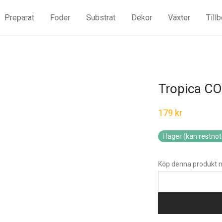
Preparat
Foder
Substrat
Dekor
Växter
Till
Tropica CO
179
kr
I lager (kan restno
Köp denna produkt n