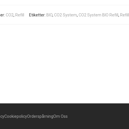
er:
CO2
,
Refill
Etiketter:
BIO
,
CO2 System
,
CO2 System BIO Refill
,
Refill
icy
Cookiepolicy
Orderspårning
Om Oss