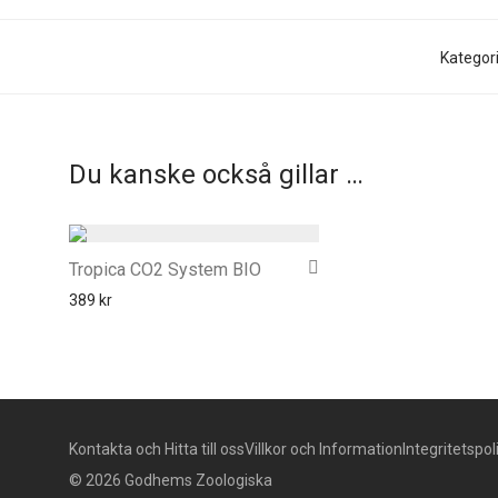
Kategori
Du kanske också gillar …
Tropica CO2 System BIO
389
kr
Kontakta och Hitta till oss
Villkor och Information
Integritetspol
© 2026 Godhems Zoologiska