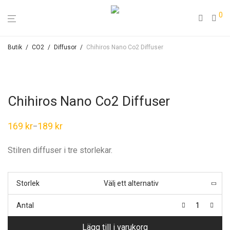
0
Butik
/
CO2
/
Diffusor
/
Chihiros Nano Co2 Diffuser
Chihiros Nano Co2 Diffuser
169
kr
189
kr
–
Stilren diffuser i tre storlekar.
Storlek
Antal
Lägg till i varukorg