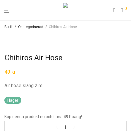
0
Butik
/
Okategoriserad
/
Chihiros Air Hose
Chihiros Air Hose
49
kr
Air hose slang 2 m
I lager
Köp denna produkt nu och tjäna
49
Poäng!