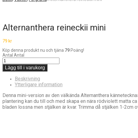
Alternanthera reineckii mini
79
kr
Köp denna produkt nu och tjäna
79
Poäng!
Antal
Antal
Lägg till i varukorg
Beskrivning
Ytterligare information
Denna mini-version av den välkända Alternanthera kännetecknas 
plantering kan du till och med skapa en nära rödviolett matta ca 
bladen lossna men stjälken är kvar. Trimma då stjälken 1-2cm o