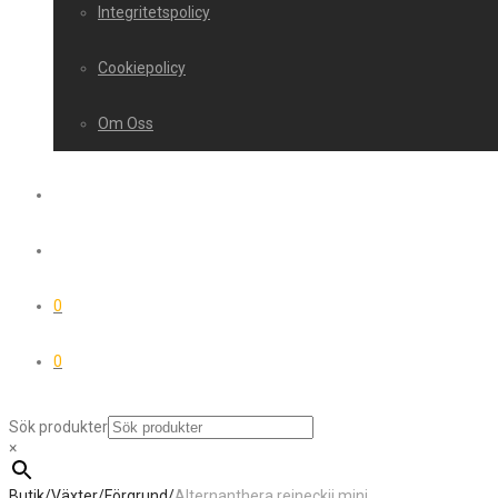
Integritetspolicy
Cookiepolicy
Om Oss
0
0
Sök produkter
×
Butik
/
Växter
/
Förgrund
/
Alternanthera reineckii mini