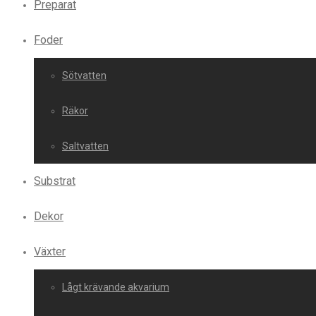
Preparat
Foder
Sötvatten
Räkor
Saltvatten
Substrat
Dekor
Växter
Lågt krävande akvarium