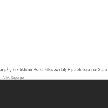
på glasartiklarna. Pollen Glas och Lily Pipe blir rena i en Superg
r:
ADA
,
Superge