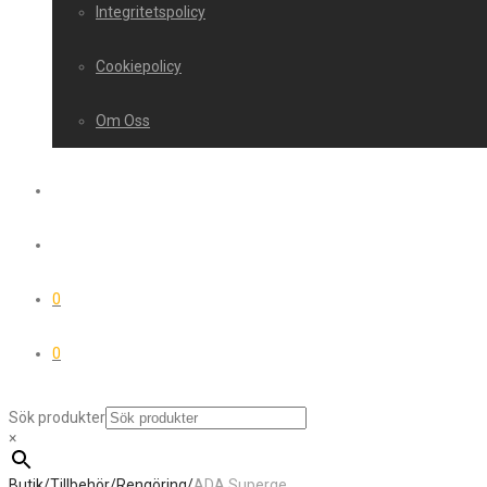
Integritetspolicy
Cookiepolicy
Om Oss
0
0
Sök produkter
×
Butik
/
Tillbehör
/
Rengöring
/
ADA Superge