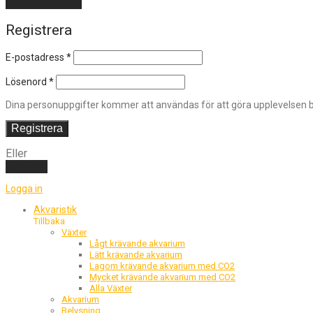
Skapa ett konto
Registrera
E-postadress
*
Lösenord
*
Dina personuppgifter kommer att användas för att göra upplevelsen bä
Registrera
Eller
Logga in
Logga in
Akvaristik
Tillbaka
Växter
Lågt krävande akvarium
Lätt krävande akvarium
Lagom krävande akvarium med CO2
Mycket krävande akvarium med CO2
Alla Växter
Akvarium
Belysning