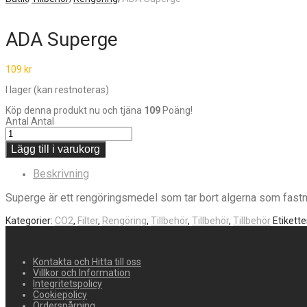
ADA Superge
109
kr
I lager (kan restnoteras)
Köp denna produkt nu och tjäna
109
Poäng!
Antal
Antal
Lägg till i varukorg
Beskrivning
Superge är ett rengöringsmedel som tar bort algerna som fastnar 
Kategorier:
CO2
,
Filter
,
Rengöring
,
Tillbehör
,
Tillbehör
,
Tillbehör
Etikette
Kontakta och Hitta till oss
Villkor och Information
Integritetspolicy
Cookiepolicy
Orderspårning