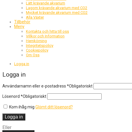
Lätt krävande akvarium
Lagom krävande akvarium med CO2
Mycket krävande akvarium med CO2
Alla Växter
Tillbehör
Meny
Kontakta och hitta till oss
Villkor och Information
Hemkörning
Integritetspolicy
Cookiepolicy
Om Oss
Logga in
Logga in
Användarnamn eller e-postadress
*
Obligatoriskt
Lösenord
*
Obligatoriskt
Kom ihåg mig
Glömt ditt lösenord?
Logga in
Eller