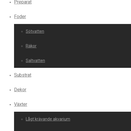
Preparat
Foder
Sötvatten
Räkor
Saltvatten
Substrat
Dekor
Växter
Lågt krävande akvarium