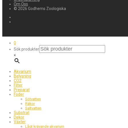
Om Oss
© 2026 Godhems Zoologiska
0
Sök produkter
×
Akvarium
Belysning
CO2
Filter
Preparat
Foder
Sötvatten
Räkor
Saltvatten
Substrat
Dekor
Växter
Lågt krävande akvarium