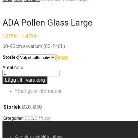
ADA Pollen Glass Large
1,379
kr
–
1,479
kr
60-90cm akvarium (60-240L)
Storlek
Rensa
Antal
Antal
Lägg till i varukorg
Ytterligare information
Storlek
Ø20, Ø30
Kategorier:
CO2
,
Diffusor
Kontakta och Hitta till oss