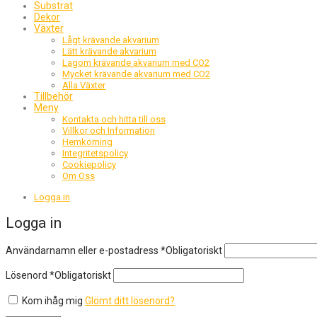
Substrat
Dekor
Växter
Lågt krävande akvarium
Lätt krävande akvarium
Lagom krävande akvarium med CO2
Mycket krävande akvarium med CO2
Alla Växter
Tillbehör
Meny
Kontakta och hitta till oss
Villkor och Information
Hemkörning
Integritetspolicy
Cookiepolicy
Om Oss
Logga in
Logga in
Användarnamn eller e-postadress
*
Obligatoriskt
Lösenord
*
Obligatoriskt
Kom ihåg mig
Glömt ditt lösenord?