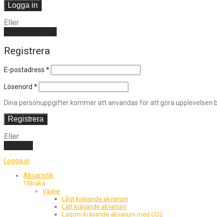
Logga in
Eller
Skapa ett konto
Registrera
E-postadress
*
Lösenord
*
Dina personuppgifter kommer att användas för att göra upplevelsen bä
Registrera
Eller
Logga in
Logga in
Akvaristik
Tillbaka
Växter
Lågt krävande akvarium
Lätt krävande akvarium
Lagom krävande akvarium med CO2