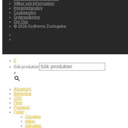
Villkor och Information
Integritetspolicy
Cookiepolicy
Orderspårning
Om Oss
© 2026 Godhems Zoologiska
0
Sök produkter
×
Akvarium
Belysning
CO2
Filter
Preparat
Foder
Sötvatten
Räkor
Saltvatten