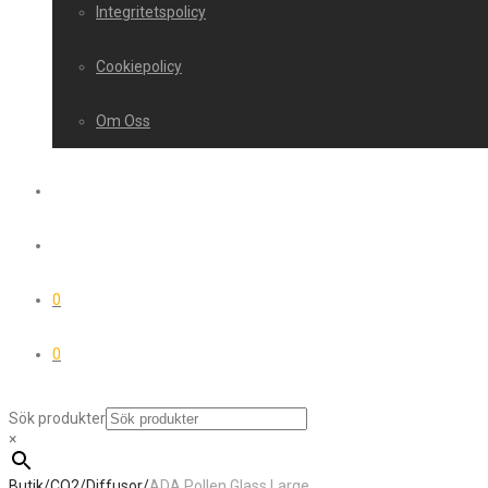
Integritetspolicy
Cookiepolicy
Om Oss
0
0
Sök produkter
×
Butik
/
CO2
/
Diffusor
/
ADA Pollen Glass Large