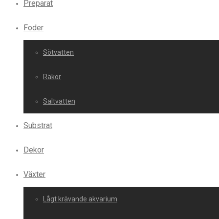
Preparat
Foder
Sötvatten
Räkor
Saltvatten
Substrat
Dekor
Växter
Lågt krävande akvarium