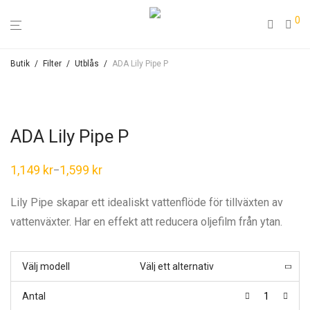
0
Butik
/
Filter
/
Utblås
/
ADA Lily Pipe P
ADA Lily Pipe P
1,149
kr
1,599
kr
–
Lily Pipe skapar ett idealiskt vattenflöde för tillväxten av
vattenväxter. Har en effekt att reducera oljefilm från ytan.
Välj modell
Antal