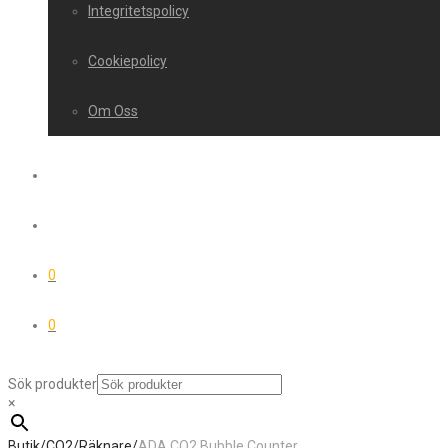
Integritetspolicy
Cookiepolicy
Om Oss
0
0
Sök produkter
×
Butik
/
CO2
/
Räknare
/
ADA CO2 Bubble Counter