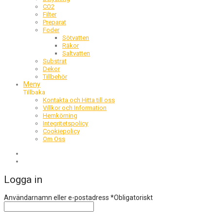
CO2
Filter
Preparat
Foder
Sötvatten
Räkor
Saltvatten
Substrat
Dekor
Tillbehör
Meny
Tillbaka
Kontakta och Hitta till oss
Villkor och Information
Hemkörning
Integritetspolicy
Cookiepolicy
Om Oss
Logga in
Användarnamn eller e-postadress
*
Obligatoriskt