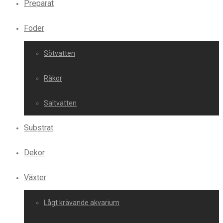
Preparat
Foder
Sötvatten
Räkor
Saltvatten
Substrat
Dekor
Växter
Lågt krävande akvarium