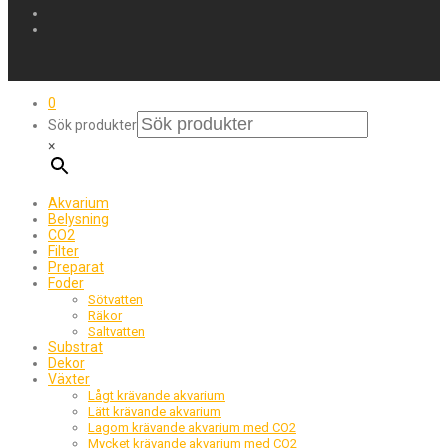
0
Sök produkter
×
Akvarium
Belysning
CO2
Filter
Preparat
Foder
Sötvatten
Räkor
Saltvatten
Substrat
Dekor
Växter
Lågt krävande akvarium
Lätt krävande akvarium
Lagom krävande akvarium med CO2
Mycket krävande akvarium med CO2