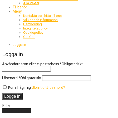
Alla Växter
Tillbehör
Meny
Kontakta och hitta till oss
Villkor och Information
Hemkörning
Integritetspolicy
Cookiepolicy
Om Oss
Logga in
Logga in
Användarnamn eller e-postadress
*
Obligatoriskt
Lösenord
*
Obligatoriskt
Kom ihåg mig
Glömt ditt lösenord?
Logga in
Eller
Skapa ett konto