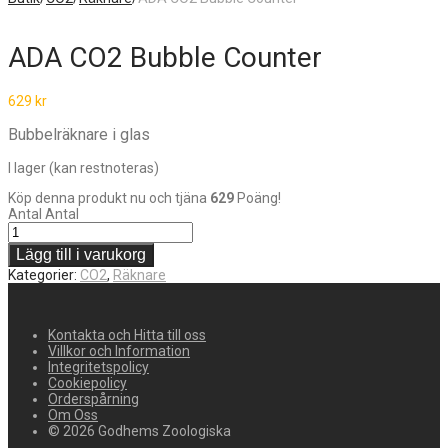
ADA CO2 Bubble Counter
629
kr
Bubbelräknare i glas
I lager (kan restnoteras)
Köp denna produkt nu och tjäna
629
Poäng!
Antal
Antal
Lägg till i varukorg
Kategorier:
CO2
,
Räknare
Kontakta och Hitta till oss
Villkor och Information
Integritetspolicy
Cookiepolicy
Orderspårning
Om Oss
© 2026 Godhems Zoologiska