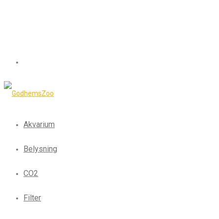
Akvarium
Belysning
CO2
Filter