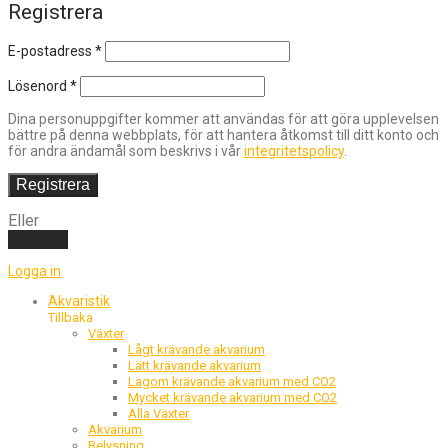
Registrera
E-postadress
*
Lösenord
*
Dina personuppgifter kommer att användas för att göra upplevelsen
bättre på denna webbplats, för att hantera åtkomst till ditt konto och
för andra ändamål som beskrivs i vår
integritetspolicy
.
Registrera
Eller
Logga in
Logga in
Akvaristik
Tillbaka
Växter
Lågt krävande akvarium
Lätt krävande akvarium
Lagom krävande akvarium med CO2
Mycket krävande akvarium med CO2
Alla Växter
Akvarium
Belysning