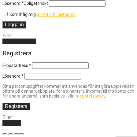
Lösenord
*
Obligatoriskt
Kom ihåg mig
Glömt ditt lösenord?
Logga in
Eller
Skapa ett konto
Registrera
E-postadress
*
Lösenord
*
Dina personuppgifter kommer att användas för att göra upplevelsen
bättre på denna webbplats, för att hantera åtkomst till ditt konto och
för andra ändamål som beskrivs i vår
integritetspolicy
.
Registrera
Eller
Logga in