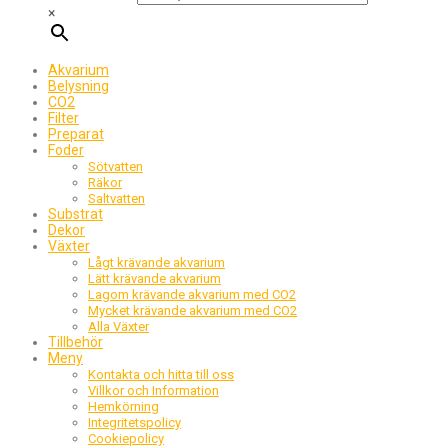
×
Akvarium
Belysning
CO2
Filter
Preparat
Foder
Sötvatten
Räkor
Saltvatten
Substrat
Dekor
Växter
Lågt krävande akvarium
Lätt krävande akvarium
Lagom krävande akvarium med CO2
Mycket krävande akvarium med CO2
Alla Växter
Tillbehör
Meny
Kontakta och hitta till oss
Villkor och Information
Hemkörning
Integritetspolicy
Cookiepolicy