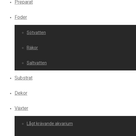
Preparat
Foder
Sötvatten
Räkor
Saltvatten
Substrat
Dekor
Växter
Lågt krävande akvarium