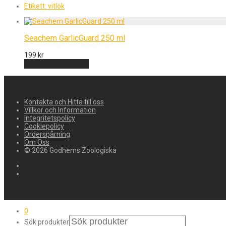
Etikett:
vitlök
Seachem GarlicGuard 250 ml
199
kr
Lägg till i varukorg
Kontakta och Hitta till oss
Villkor och Information
Integritetspolicy
Cookiepolicy
Orderspårning
Om Oss
© 2026 Godhems Zoologiska
0
Sök produkter