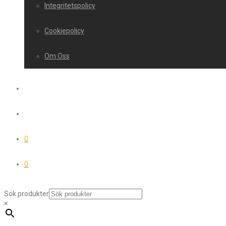
Integritetspolicy
Cookiepolicy
Om Oss
0
0
Sök produkter
×