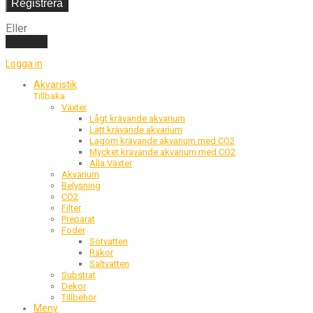
Registrera
Eller
Logga in
Logga in
Akvaristik
Tillbaka
Växter
Lågt krävande akvarium
Lätt krävande akvarium
Lagom krävande akvarium med CO2
Mycket krävande akvarium med CO2
Alla Växter
Akvarium
Belysning
CO2
Filter
Preparat
Foder
Sötvatten
Räkor
Saltvatten
Substrat
Dekor
Tillbehör
Meny