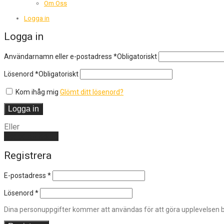
Om Oss
Logga in
Logga in
Användarnamn eller e-postadress
*
Obligatoriskt
Lösenord
*
Obligatoriskt
Kom ihåg mig
Glömt ditt lösenord?
Logga in
Eller
Skapa ett konto
Registrera
E-postadress
*
Lösenord
*
Dina personuppgifter kommer att användas för att göra upplevelsen bä