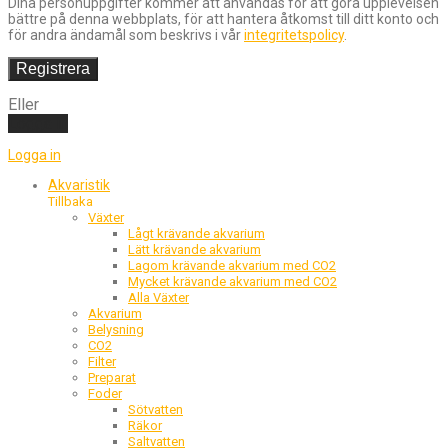
Dina personuppgifter kommer att användas för att göra upplevelsen
bättre på denna webbplats, för att hantera åtkomst till ditt konto och
för andra ändamål som beskrivs i vår
integritetspolicy
.
Registrera
Eller
Logga in
Logga in
Akvaristik
Tillbaka
Växter
Lågt krävande akvarium
Lätt krävande akvarium
Lagom krävande akvarium med CO2
Mycket krävande akvarium med CO2
Alla Växter
Akvarium
Belysning
CO2
Filter
Preparat
Foder
Sötvatten
Räkor
Saltvatten