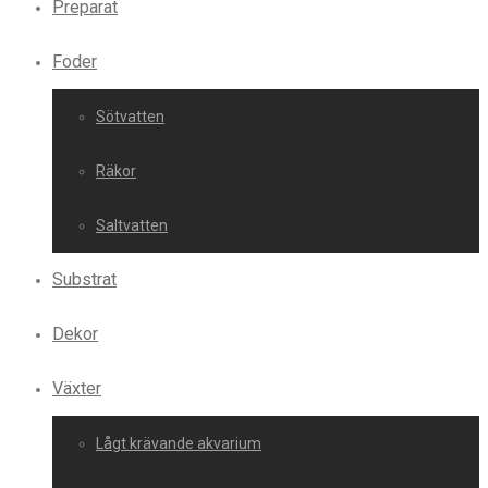
Preparat
Foder
Sötvatten
Räkor
Saltvatten
Substrat
Dekor
Växter
Lågt krävande akvarium