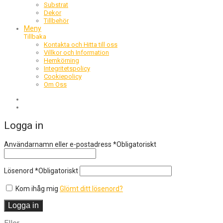
Substrat
Dekor
Tillbehör
Meny
Tillbaka
Kontakta och Hitta till oss
Villkor och Information
Hemkörning
Integritetspolicy
Cookiepolicy
Om Oss
Logga in
Användarnamn eller e-postadress
*
Obligatoriskt
Lösenord
*
Obligatoriskt
Kom ihåg mig
Glömt ditt lösenord?
Logga in