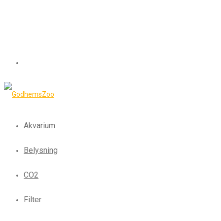
Akvarium
Belysning
CO2
Filter