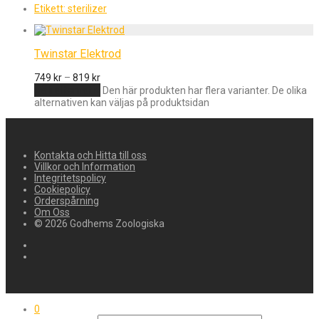
Etikett:
sterilizer
Twinstar Elektrod
749
kr
–
819
kr
Välj alternativ
Den här produkten har flera varianter. De olika
alternativen kan väljas på produktsidan
Kontakta och Hitta till oss
Villkor och Information
Integritetspolicy
Cookiepolicy
Orderspårning
Om Oss
© 2026 Godhems Zoologiska
0