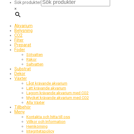
Sök produkter
×
Akvarium
Belysning
CO2
Filter
Preparat
Foder
Sötvatten
Räkor
Saltvatten
Substrat
Dekor
Växter
Lågt krävande akvarium
Lätt krävande akvarium
Lagom krävande akvarium med CO2
Mycket krävande akvarium med CO2
Alla Växter
Tillbehör
Meny
Kontakta och hitta till oss
Villkor och Information
Hemkörning
Integritetspolicy