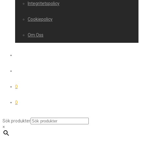
Integritetspolicy
Cookiepolicy
Om Oss
0
0
Sök produkter
×