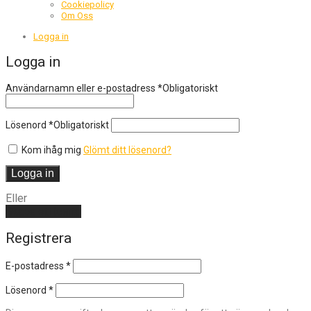
Cookiepolicy
Om Oss
Logga in
Logga in
Användarnamn eller e-postadress
*
Obligatoriskt
Lösenord
*
Obligatoriskt
Kom ihåg mig
Glömt ditt lösenord?
Logga in
Eller
Skapa ett konto
Registrera
E-postadress
*
Lösenord
*