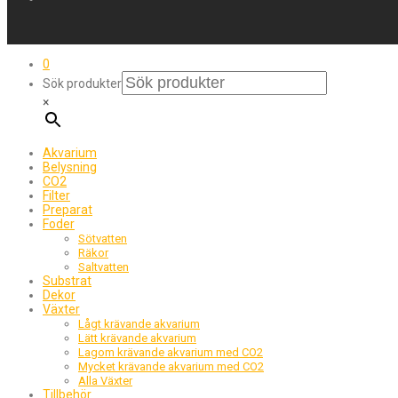
0
Sök produkter
×
Akvarium
Belysning
CO2
Filter
Preparat
Foder
Sötvatten
Räkor
Saltvatten
Substrat
Dekor
Växter
Lågt krävande akvarium
Lätt krävande akvarium
Lagom krävande akvarium med CO2
Mycket krävande akvarium med CO2
Alla Växter
Tillbehör