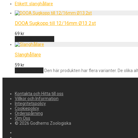
Etikett:
slanghållare
DOOA Sugkopp till 12/16mm Ø13 2st
69
kr
Lägg till i varukorg
Slanghållare
59
kr
Välj alternativ
Den här produkten har flera varianter. De olika a
Kontakta och Hitta till oss
Villkor och Information
Integritetspolicy
Cookiepolicy
Orderspårning
Om Oss
© 2026 Godhems Zoologiska