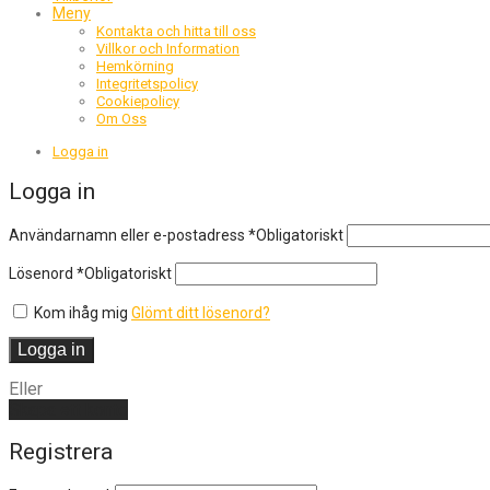
Meny
Kontakta och hitta till oss
Villkor och Information
Hemkörning
Integritetspolicy
Cookiepolicy
Om Oss
Logga in
Logga in
Användarnamn eller e-postadress
*
Obligatoriskt
Lösenord
*
Obligatoriskt
Kom ihåg mig
Glömt ditt lösenord?
Logga in
Eller
Skapa ett konto
Registrera