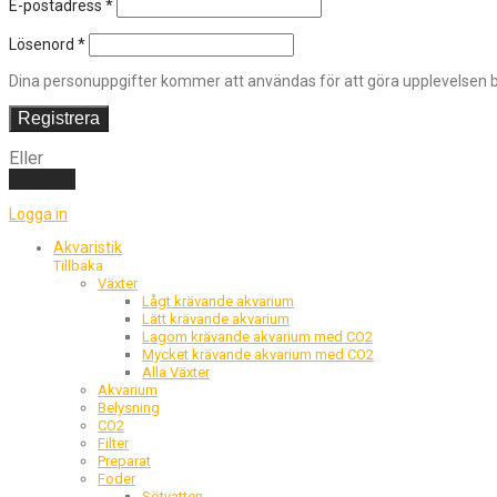
E-postadress
*
Lösenord
*
Dina personuppgifter kommer att användas för att göra upplevelsen bä
Registrera
Eller
Logga in
Logga in
Akvaristik
Tillbaka
Växter
Lågt krävande akvarium
Lätt krävande akvarium
Lagom krävande akvarium med CO2
Mycket krävande akvarium med CO2
Alla Växter
Akvarium
Belysning
CO2
Filter
Preparat
Foder
Sötvatten