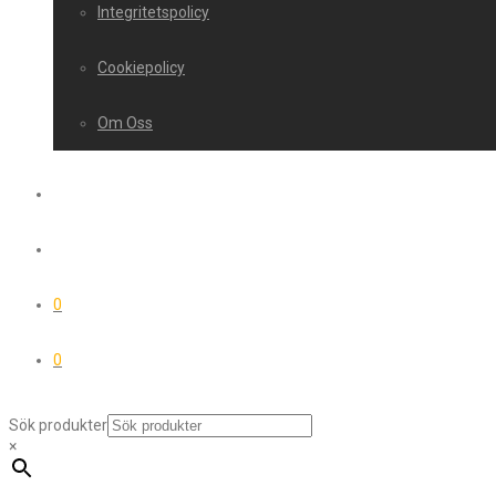
Integritetspolicy
Cookiepolicy
Om Oss
0
0
Sök produkter
×