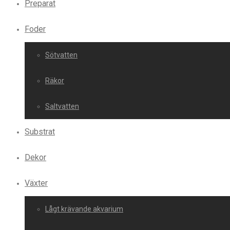
Preparat
Foder
Sötvatten
Räkor
Saltvatten
Substrat
Dekor
Växter
Lågt krävande akvarium