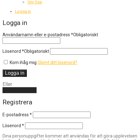
Om Oss
Logga in
Logga in
Användarnamn eller e-postadress
*
Obligatoriskt
Lösenord
*
Obligatoriskt
Kom ihåg mig
Glömt ditt lösenord?
Logga in
Eller
Skapa ett konto
Registrera
E-postadress
*
Lösenord
*
Dina personuppgifter kommer att användas för att göra upplevelsen