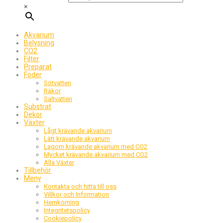
×
Akvarium
Belysning
CO2
Filter
Preparat
Foder
Sötvatten
Räkor
Saltvatten
Substrat
Dekor
Växter
Lågt krävande akvarium
Lätt krävande akvarium
Lagom krävande akvarium med CO2
Mycket krävande akvarium med CO2
Alla Växter
Tillbehör
Meny
Kontakta och hitta till oss
Villkor och Information
Hemkörning
Integritetspolicy
Cookiepolicy