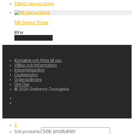
Etikett:
seiryuu stone
NA Seiryu Stone
89
kr
Lägg till i varukorg
Kontakta och Hitta till oss
Villkor och Information
Integritetspolicy
Cookiepolicy
Orderspårning
Om Oss
© 2026 Godhems Zoologiska
0
Sök produkter