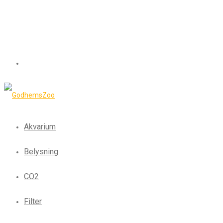
Akvarium
Belysning
CO2
Filter