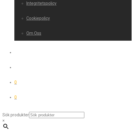
Integritetspolicy
Cookiepolicy
Om Oss
0
0
Sök produkter
×