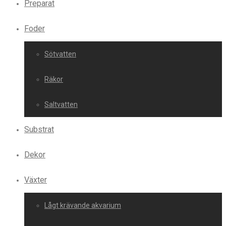
Preparat
Foder
Sötvatten
Räkor
Saltvatten
Substrat
Dekor
Växter
Lågt krävande akvarium