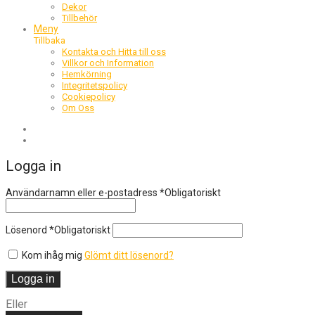
Dekor
Tillbehör
Meny
Tillbaka
Kontakta och Hitta till oss
Villkor och Information
Hemkörning
Integritetspolicy
Cookiepolicy
Om Oss
Logga in
Användarnamn eller e-postadress
*
Obligatoriskt
Lösenord
*
Obligatoriskt
Kom ihåg mig
Glömt ditt lösenord?
Logga in
Eller