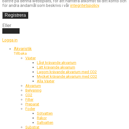
bättre på denna webbplats, för att hantera åtkomst till ditt konto och
för andra ändamål som beskrivs i vår
integritetspolicy
.
Registrera
Eller
Logga in
Logga in
Akvaristik
Tillbaka
Växter
Lågt krävande akvarium
Lätt krävande akvarium
Lagom krävande akvarium med CO2
Mycket krävande akvarium med CO2
Alla Växter
Akvarium
Belysning
CO2
Filter
Preparat
Foder
Sötvatten
Räkor
Saltvatten
Substrat