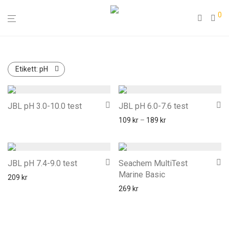
0
Etikett:
pH
JBL pH 3.0-10.0 test
JBL pH 6.0-7.6 test
109
kr
–
189
kr
JBL pH 7.4-9.0 test
Seachem MultiTest
Marine Basic
209
kr
269
kr