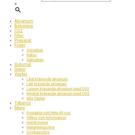
×
Akvarium
Belysning
CO2
Filter
Preparat
Foder
Sötvatten
Räkor
Saltvatten
Substrat
Dekor
Växter
Lågt krävande akvarium
Lätt krävande akvarium
Lagom krävande akvarium med CO2
Mycket krävande akvarium med CO2
Alla Växter
Tillbehör
Meny
Kontakta och hitta till oss
Villkor och Information
Hemkörning
Integritetspolicy
Cookiepolicy