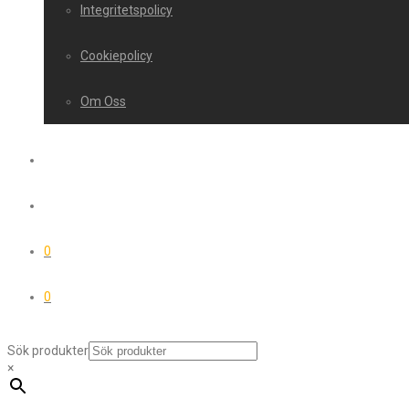
Integritetspolicy
Cookiepolicy
Om Oss
0
0
Sök produkter
×