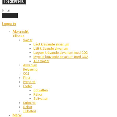
Registrera
Eller
Logga in
Logga in
Akvaristik
Tillbaka
Växter
Lågt krävande akvarium
Lätt krävande akvarium
Lagom krävande akvarium med CO2
Mycket krävande akvarium med CO2
Alla Växter
Akvarium
Belysning
CO2
Filter
Preparat
Foder
Sötvatten
Räkor
Saltvatten
Substrat
Dekor
Tillbehör
Meny