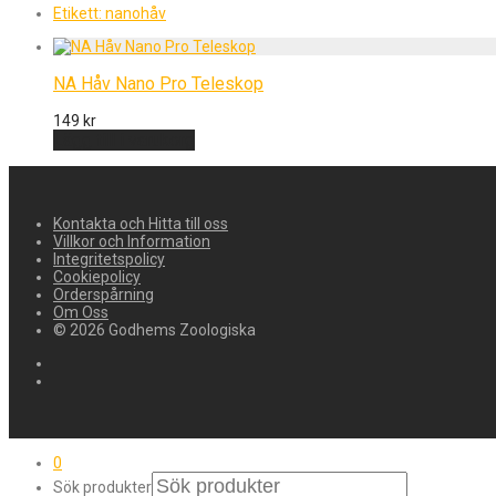
Etikett:
nanohåv
NA Håv Nano Pro Teleskop
149
kr
Lägg till i varukorg
Kontakta och Hitta till oss
Villkor och Information
Integritetspolicy
Cookiepolicy
Orderspårning
Om Oss
© 2026 Godhems Zoologiska
0
Sök produkter