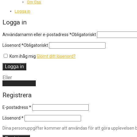
Om Oss
Logga in
Logga in
Användarnamn eller e-postadress
*
Obligatoriskt
Lösenord
*
Obligatoriskt
Kom ihåg mig
Glömt ditt lösenord?
Logga in
Eller
Skapa ett konto
Registrera
E-postadress
*
Lösenord
*
Dina personuppgifter kommer att användas för att göra upplevelsen bä