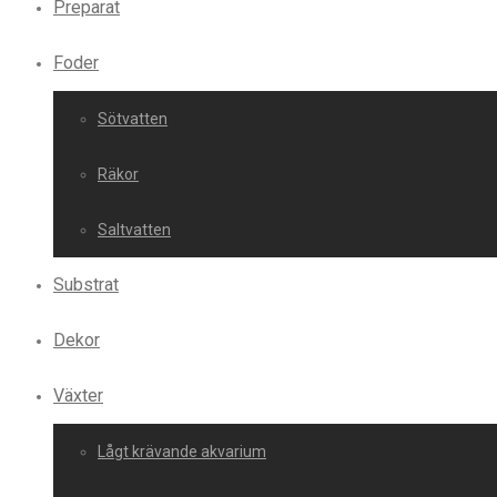
Preparat
Foder
Sötvatten
Räkor
Saltvatten
Substrat
Dekor
Växter
Lågt krävande akvarium