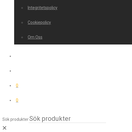
Integritetspolicy
Cookiepolicy
Om Oss
0
0
Sök produkter
×