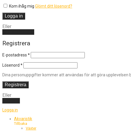
Kom ihåg mig
Glömt ditt lösenord?
Logga in
Eller
Skapa ett konto
Registrera
E-postadress
*
Lösenord
*
Dina personuppgifter kommer att användas för att göra upplevelsen bä
Registrera
Eller
Logga in
Logga in
Akvaristik
Tillbaka
Växter