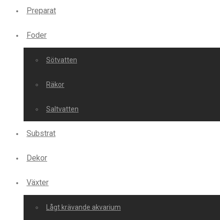
Preparat
Foder
Sötvatten
Räkor
Saltvatten
Substrat
Dekor
Växter
Lågt krävande akvarium