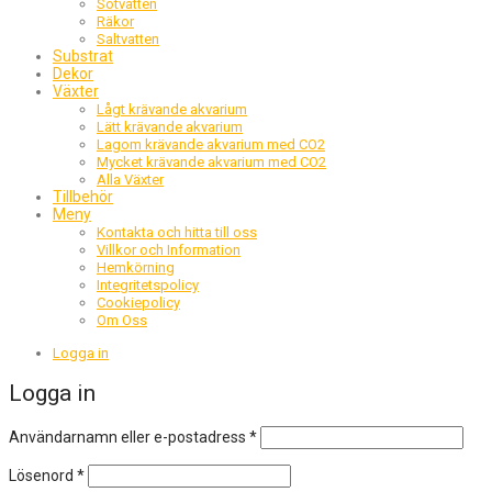
Sötvatten
Räkor
Saltvatten
Substrat
Dekor
Växter
Lågt krävande akvarium
Lätt krävande akvarium
Lagom krävande akvarium med CO2
Mycket krävande akvarium med CO2
Alla Växter
Tillbehör
Meny
Kontakta och hitta till oss
Villkor och Information
Hemkörning
Integritetspolicy
Cookiepolicy
Om Oss
Logga in
Logga in
Obligatoriskt
Användarnamn eller e-postadress
*
Obligatoriskt
Lösenord
*