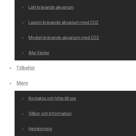
Lätt krävande akvarium
Lagom krävande akvarium med CO2
Mycket krävande akvarium med CO2
Alla Växter
Tillbehör
Meny
Kontakta och hitta till oss
Villkor och Information
Hemkörning