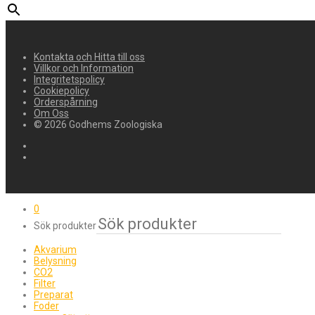
Kontakta och Hitta till oss
Villkor och Information
Integritetspolicy
Cookiepolicy
Orderspårning
Om Oss
© 2026 Godhems Zoologiska
0
Sök produkter
Akvarium
Belysning
CO2
Filter
Preparat
Foder