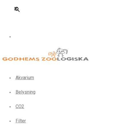
×
Akvarium
Belysning
CO2
Filter