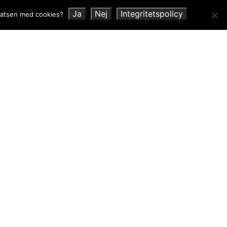
Ja
Nej
Integritetspolicy
platsen med cookies?