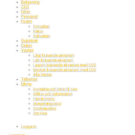
Belysning
CO2
Filter
Preparat
Foder
Sötvatten
Räkor
Saltvatten
Substrat
Dekor
Växter
Lågt krävande akvarium
Lätt krävande akvarium
Lagom krävande akvarium med CO2
Mycket krävande akvarium med CO2
Alla Växter
Tillbehör
Meny
Kontakta och hitta till oss
Villkor och Information
Hemkörning
Integritetspolicy
Cookiepolicy
Om Oss
Logga in