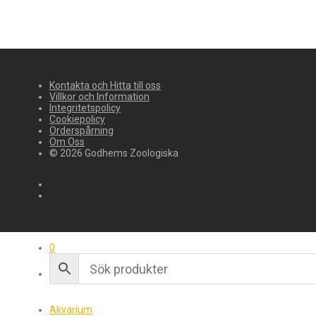
Kontakta och Hitta till oss
Villkor och Information
Integritetspolicy
Cookiepolicy
Orderspårning
Om Oss
© 2026 Godhems Zoologiska
0
Akvarium