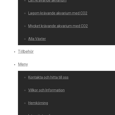
Lätt krävande akvarium
Lagom krävande akvarium med CO2
Mycket krävande akvarium med CO2
Alla Växter
Tillbehör
Meny
Kontakta och hitta till oss
Villkor och Information
Hemkörning