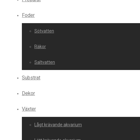
Foder
Sötvatten
Räkor
Saltvatten
Substrat
Dekor
Växter
Lågt krävande akvarium