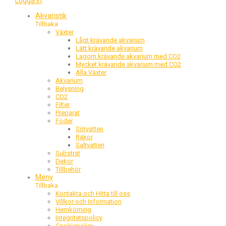
Logga in
Akvaristik
Tillbaka
Växter
Lågt krävande akvarium
Lätt krävande akvarium
Lagom krävande akvarium med CO2
Mycket krävande akvarium med CO2
Alla Växter
Akvarium
Belysning
CO2
Filter
Preparat
Foder
Sötvatten
Räkor
Saltvatten
Substrat
Dekor
Tillbehör
Meny
Tillbaka
Kontakta och Hitta till oss
Villkor och Information
Hemkörning
Integritetspolicy
Cookiepolicy