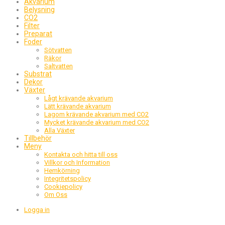
Akvarium
Belysning
CO2
Filter
Preparat
Foder
Sötvatten
Räkor
Saltvatten
Substrat
Dekor
Växter
Lågt krävande akvarium
Lätt krävande akvarium
Lagom krävande akvarium med CO2
Mycket krävande akvarium med CO2
Alla Växter
Tillbehör
Meny
Kontakta och hitta till oss
Villkor och Information
Hemkörning
Integritetspolicy
Cookiepolicy
Om Oss
Logga in