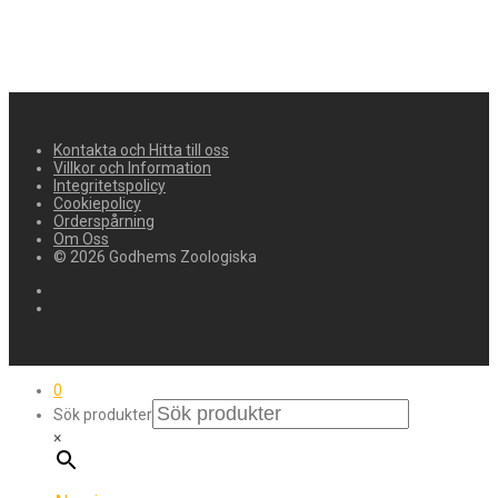
Kontakta och Hitta till oss
Villkor och Information
Integritetspolicy
Cookiepolicy
Orderspårning
Om Oss
© 2026 Godhems Zoologiska
0
Sök produkter
×