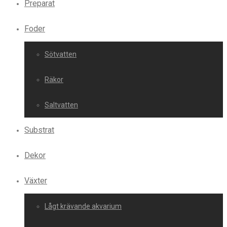
Preparat
Foder
Sötvatten
Räkor
Saltvatten
Substrat
Dekor
Växter
Lågt krävande akvarium