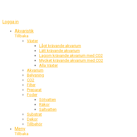
Logga in
Akvaristik
Tillbaka
Obligatoriskt
Användarnamn eller e-postadress
E-postadress
*
*
Växter
Lågt krävande akvarium
Lätt krävande akvarium
Lagom krävande akvarium med CO2
Obligatoriskt
Lösenord
Lösenord
*
*
Mycket krävande akvarium med CO2
Alla Växter
Akvarium
Belysning
Dina personuppgifter kommer att användas för att göra upplevel
Glömt ditt lösen
CO2
Kom ihåg mig
bättre på denna webbplats, för att hantera åtkomst till ditt konto
Filter
för andra ändamål som beskrivs i vår
integritetspolicy
.
Preparat
Foder
Logga in
Sötvatten
Räkor
Registrera
Saltvatten
eller
Substrat
Dekor
eller
Tillbehör
Meny
Tillbaka