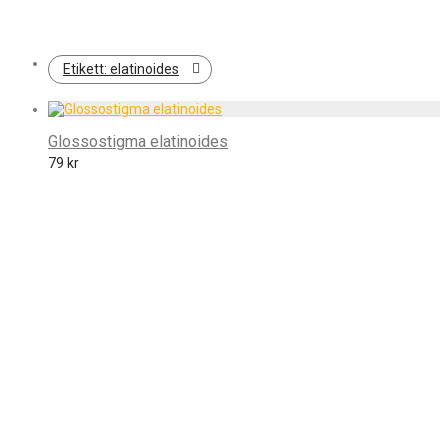
Etikett:
elatinoides
Glossostigma elatinoides
79
kr