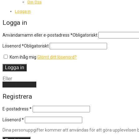
Om Oss
Logga in
Logga in
Användarnamn eller e-postadress
*
Obligatoriskt
Lösenord
*
Obligatoriskt
Kom ihåg mig
Glömt ditt lösenord?
Logga in
Eller
Skapa ett konto
Registrera
E-postadress
*
Lösenord
*
Dina personuppgifter kommer att användas för att göra upplevelsen bä