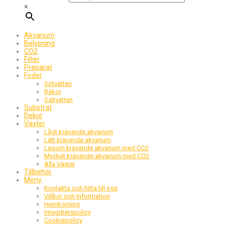
×
Akvarium
Belysning
CO2
Filter
Preparat
Foder
Sötvatten
Räkor
Saltvatten
Substrat
Dekor
Växter
Lågt krävande akvarium
Lätt krävande akvarium
Lagom krävande akvarium med CO2
Mycket krävande akvarium med CO2
Alla Växter
Tillbehör
Meny
Kontakta och hitta till oss
Villkor och Information
Hemkörning
Integritetspolicy
Cookiepolicy