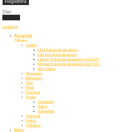
Registrera
Eller
Logga in
Logga in
Akvaristik
Tillbaka
Växter
Lågt krävande akvarium
Lätt krävande akvarium
Lagom krävande akvarium med CO2
Mycket krävande akvarium med CO2
Alla Växter
Akvarium
Belysning
CO2
Filter
Preparat
Foder
Sötvatten
Räkor
Saltvatten
Substrat
Dekor
Tillbehör
Meny