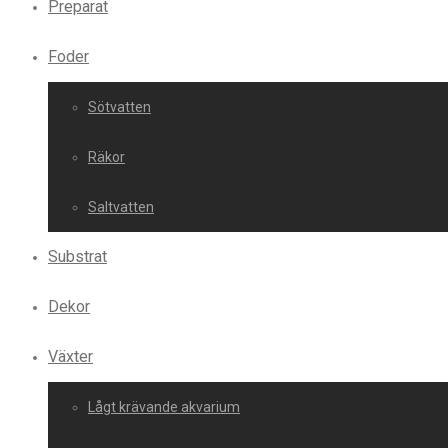
Preparat
Foder
Sötvatten
Räkor
Saltvatten
Substrat
Dekor
Växter
Lågt krävande akvarium