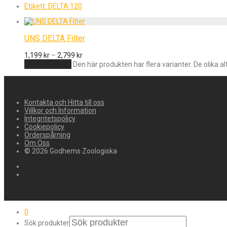
Etikett:
DELTA 120
UNS DELTA Filter
1,199
kr
–
2,799
kr
Välj alternativ
Den här produkten har flera varianter. De olika a
Kontakta och Hitta till oss
Villkor och Information
Integritetspolicy
Cookiepolicy
Orderspårning
Om Oss
© 2026 Godhems Zoologiska
0
Sök produkter