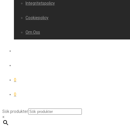
Integritetspolicy
Cookiepolicy
Om Oss
0
0
Sök produkter
×