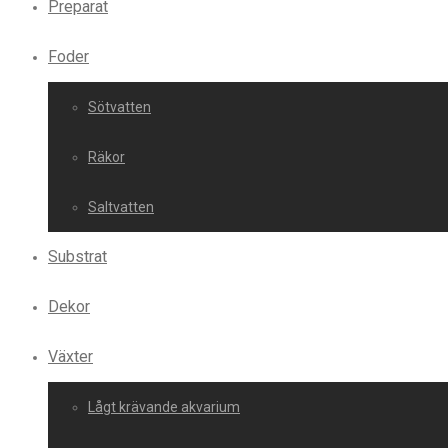
Preparat
Foder
Sötvatten
Räkor
Saltvatten
Substrat
Dekor
Växter
Lågt krävande akvarium