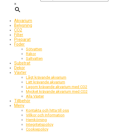
×
Akvarium
Belysning
CO2
Filter
Preparat
Foder
Sötvatten
Räkor
Saltvatten
Substrat
Dekor
Växter
Lågt krävande akvarium
Lätt krävande akvarium
Lagom krävande akvarium med CO2
Mycket krävande akvarium med CO2
Alla Växter
Tillbehör
Meny
Kontakta och hitta till oss
Villkor och Information
Hemkörning
Integritetspolicy
Cookiepolicy