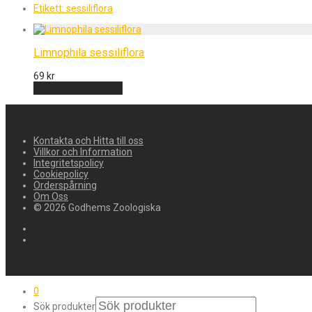
Etikett:
sessiliflora
Limnophila sessiliflora
69
kr
Lägg till i varukorg
Kontakta och Hitta till oss
Villkor och Information
Integritetspolicy
Cookiepolicy
Orderspårning
Om Oss
© 2026 Godhems Zoologiska
0
Sök produkter