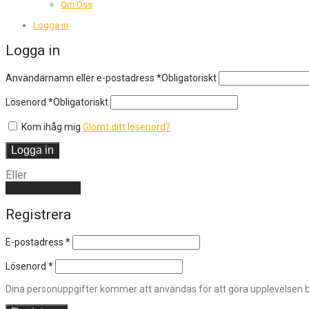
Om Oss
Logga in
Logga in
Användarnamn eller e-postadress
*
Obligatoriskt
Lösenord
*
Obligatoriskt
Kom ihåg mig
Glömt ditt lösenord?
Logga in
Eller
Skapa ett konto
Registrera
E-postadress
*
Lösenord
*
Dina personuppgifter kommer att användas för att göra upplevelsen bä