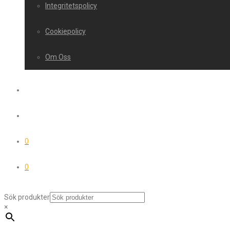
Integritetspolicy
Cookiepolicy
Om Oss
0
0
Sök produkter
×