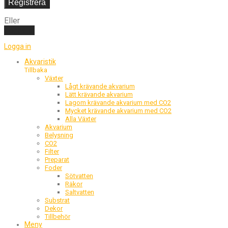
Registrera
Eller
Logga in
Logga in
Akvaristik
Tillbaka
Växter
Lågt krävande akvarium
Lätt krävande akvarium
Lagom krävande akvarium med CO2
Mycket krävande akvarium med CO2
Alla Växter
Akvarium
Belysning
CO2
Filter
Preparat
Foder
Sötvatten
Räkor
Saltvatten
Substrat
Dekor
Tillbehör
Meny