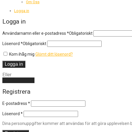
Om Oss
Logga in
Logga in
Användarnamn eller e-postadress
*
Obligatoriskt
Lösenord
*
Obligatoriskt
Kom ihåg mig
Glömt ditt lösenord?
Logga in
Eller
Skapa ett konto
Registrera
E-postadress
*
Lösenord
*
Dina personuppgifter kommer att användas för att göra upplevelsen bä