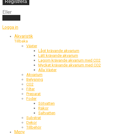
Registrera
Eller
Logga in
Logga in
Akvaristik
Tillbaka
Växter
Lågt krävande akvarium
Lätt krävande akvarium
Lagom krävande akvarium med CO2
Mycket krävande akvarium med CO2
Alla Växter
Akvarium
Belysning
CO2
Filter
Preparat
Foder
Sötvatten
Räkor
Saltvatten
Substrat
Dekor
Tillbehör
Meny