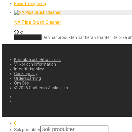
Etikett:
rengöring
NA Pipe Brush Cleaner
99
kr
Välj alternativ
Den här produkten har flera varianter. De olika a
Kontakta och Hitta till oss
Villkor och Information
Integritetspolicy
Cookiepolicy
Orderspårning
Om Oss
© 2026 Godhems Zoologiska
0
Sök produkter