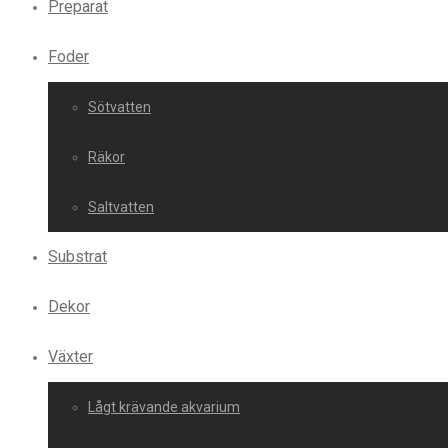
Preparat
Foder
Sötvatten
Räkor
Saltvatten
Substrat
Dekor
Växter
Lågt krävande akvarium