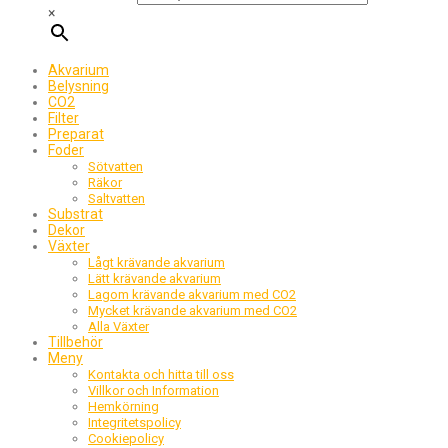
×
Akvarium
Belysning
CO2
Filter
Preparat
Foder
Sötvatten
Räkor
Saltvatten
Substrat
Dekor
Växter
Lågt krävande akvarium
Lätt krävande akvarium
Lagom krävande akvarium med CO2
Mycket krävande akvarium med CO2
Alla Växter
Tillbehör
Meny
Kontakta och hitta till oss
Villkor och Information
Hemkörning
Integritetspolicy
Cookiepolicy