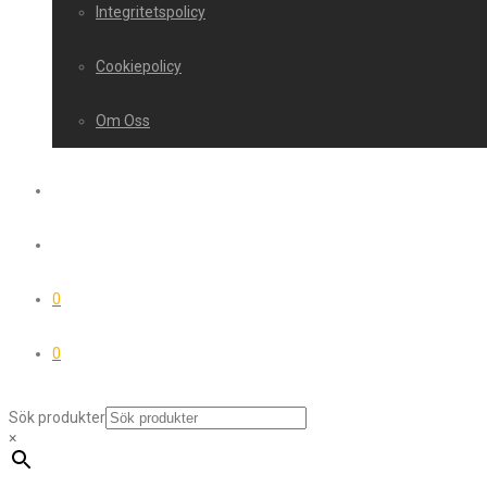
Integritetspolicy
Cookiepolicy
Om Oss
0
0
Sök produkter
×