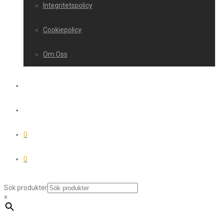
Integritetspolicy
Cookiepolicy
Om Oss
0
0
Sök produkter
×