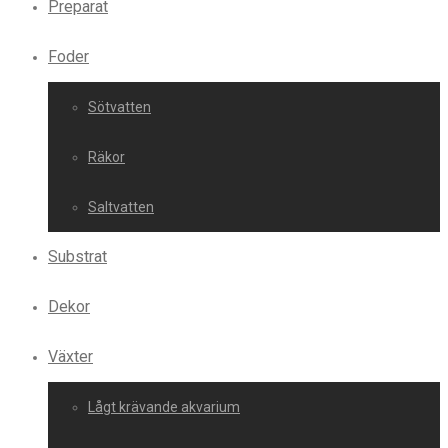
Preparat
Foder
Sötvatten
Räkor
Saltvatten
Substrat
Dekor
Växter
Lågt krävande akvarium