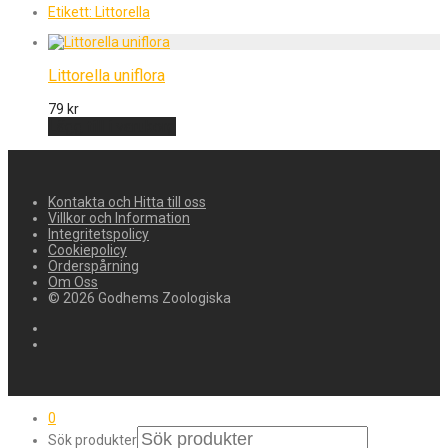
Etikett:
Littorella
Littorella uniflora
79
kr
Lägg till i varukorg
Kontakta och Hitta till oss
Villkor och Information
Integritetspolicy
Cookiepolicy
Orderspårning
Om Oss
© 2026 Godhems Zoologiska
0
Sök produkter