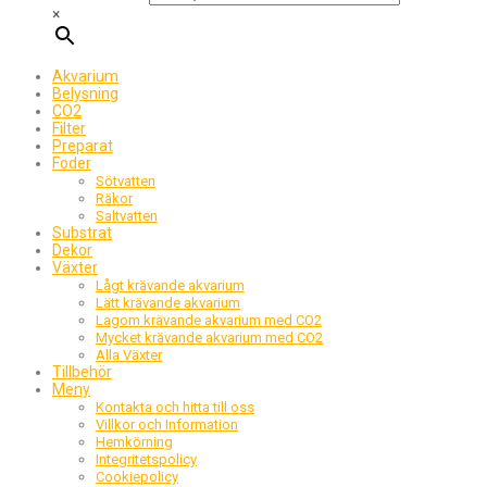
×
Akvarium
Belysning
CO2
Filter
Preparat
Foder
Sötvatten
Räkor
Saltvatten
Substrat
Dekor
Växter
Lågt krävande akvarium
Lätt krävande akvarium
Lagom krävande akvarium med CO2
Mycket krävande akvarium med CO2
Alla Växter
Tillbehör
Meny
Kontakta och hitta till oss
Villkor och Information
Hemkörning
Integritetspolicy
Cookiepolicy