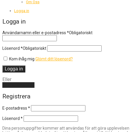
Om Oss
Logga in
Logga in
Användarnamn eller e-postadress
*
Obligatoriskt
Lösenord
*
Obligatoriskt
Kom ihåg mig
Glömt ditt lösenord?
Logga in
Eller
Skapa ett konto
Registrera
E-postadress
*
Lösenord
*
Dina personuppgifter kommer att användas för att göra upplevelsen