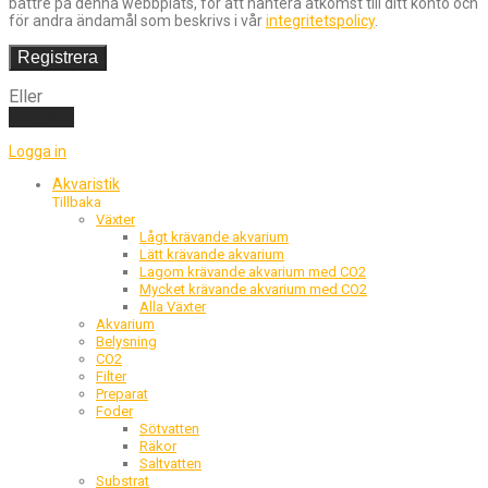
bättre på denna webbplats, för att hantera åtkomst till ditt konto och
för andra ändamål som beskrivs i vår
integritetspolicy
.
Registrera
Eller
Logga in
Logga in
Akvaristik
Tillbaka
Växter
Lågt krävande akvarium
Lätt krävande akvarium
Lagom krävande akvarium med CO2
Mycket krävande akvarium med CO2
Alla Växter
Akvarium
Belysning
CO2
Filter
Preparat
Foder
Sötvatten
Räkor
Saltvatten
Substrat