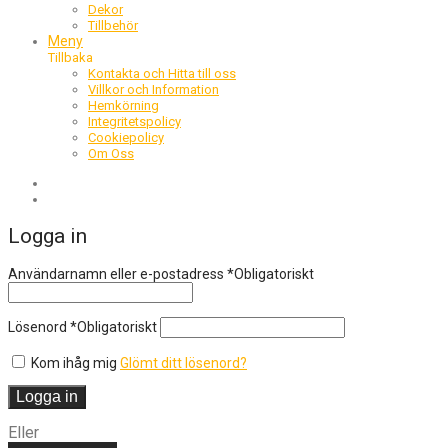
Dekor
Tillbehör
Meny
Tillbaka
Kontakta och Hitta till oss
Villkor och Information
Hemkörning
Integritetspolicy
Cookiepolicy
Om Oss
Logga in
Användarnamn eller e-postadress
*
Obligatoriskt
Lösenord
*
Obligatoriskt
Kom ihåg mig
Glömt ditt lösenord?
Logga in
Eller