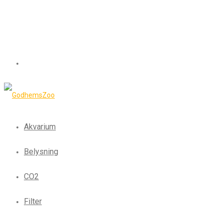
Akvarium
Belysning
CO2
Filter