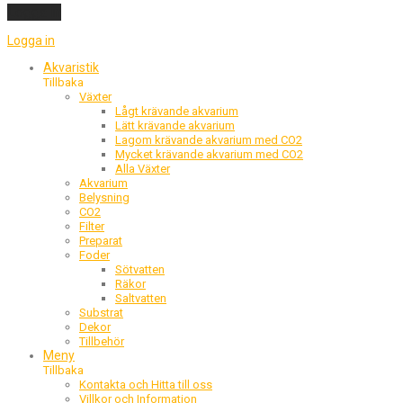
Logga in
Logga in
Akvaristik
Tillbaka
Växter
Lågt krävande akvarium
Lätt krävande akvarium
Lagom krävande akvarium med CO2
Mycket krävande akvarium med CO2
Alla Växter
Akvarium
Belysning
CO2
Filter
Preparat
Foder
Sötvatten
Räkor
Saltvatten
Substrat
Dekor
Tillbehör
Meny
Tillbaka
Kontakta och Hitta till oss
Villkor och Information