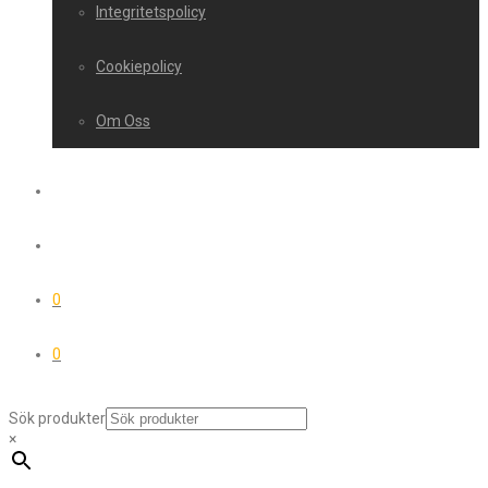
Integritetspolicy
Cookiepolicy
Om Oss
0
0
Sök produkter
×