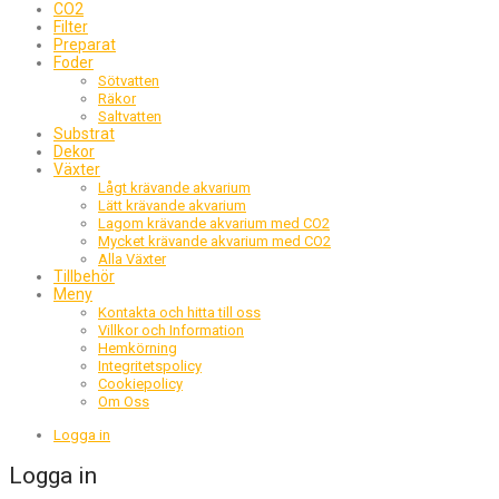
CO2
Filter
Preparat
Foder
Sötvatten
Räkor
Saltvatten
Substrat
Dekor
Växter
Lågt krävande akvarium
Lätt krävande akvarium
Lagom krävande akvarium med CO2
Mycket krävande akvarium med CO2
Alla Växter
Tillbehör
Meny
Kontakta och hitta till oss
Villkor och Information
Hemkörning
Integritetspolicy
Cookiepolicy
Om Oss
Logga in
Logga in