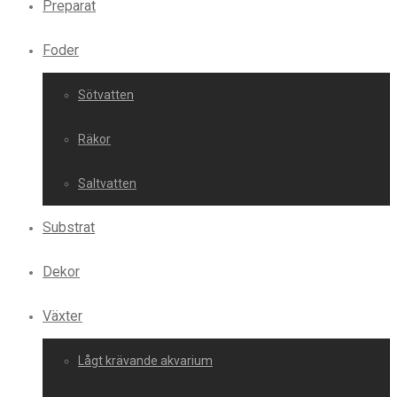
Preparat
Foder
Sötvatten
Räkor
Saltvatten
Substrat
Dekor
Växter
Lågt krävande akvarium