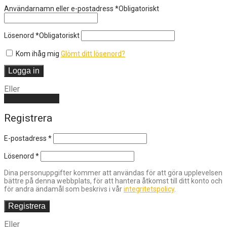
Användarnamn eller e-postadress
*
Obligatoriskt
Lösenord
*
Obligatoriskt
Kom ihåg mig
Glömt ditt lösenord?
Logga in
Eller
Skapa ett konto
Registrera
E-postadress
*
Lösenord
*
Dina personuppgifter kommer att användas för att göra upplevelsen
bättre på denna webbplats, för att hantera åtkomst till ditt konto och
för andra ändamål som beskrivs i vår
integritetspolicy
.
Registrera
Eller