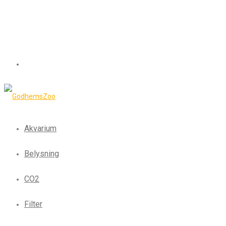
Akvarium
Belysning
CO2
Filter