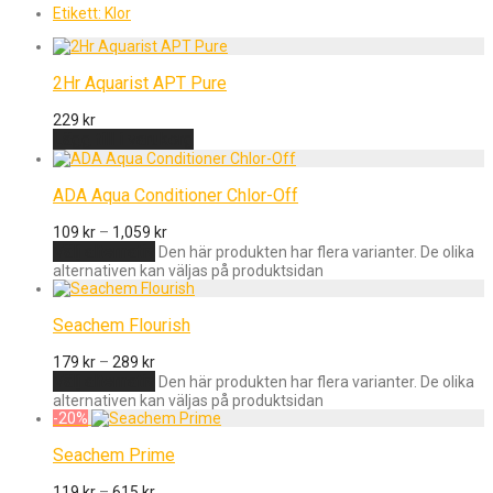
Etikett:
Klor
2Hr Aquarist APT Pure
229
kr
Lägg till i varukorg
ADA Aqua Conditioner Chlor-Off
109
kr
–
1,059
kr
Välj alternativ
Den här produkten har flera varianter. De olika
alternativen kan väljas på produktsidan
Seachem Flourish
179
kr
–
289
kr
Välj alternativ
Den här produkten har flera varianter. De olika
alternativen kan väljas på produktsidan
-
20
%
Seachem Prime
119
kr
–
615
kr