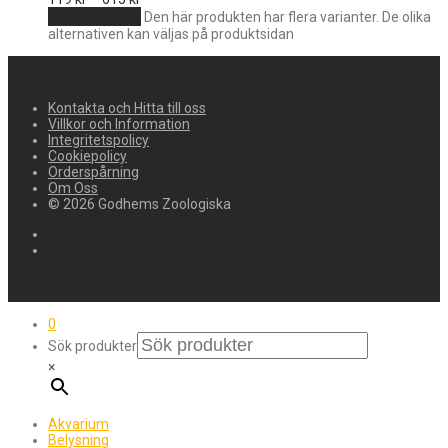
Välj alternativ
Den här produkten har flera varianter. De olika
alternativen kan väljas på produktsidan
Kontakta och Hitta till oss
Villkor och Information
Integritetspolicy
Cookiepolicy
Orderspårning
Om Oss
© 2026 Godhems Zoologiska
0
Sök produkter
×
Akvarium
Belysning