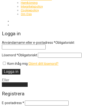
Hemkörning
Integritetspolicy
Cookiepolicy
Om Oss
Logga in
Användarnamn eller e-postadress
*
Obligatoriskt
Lösenord
*
Obligatoriskt
Kom ihåg mig
Glömt ditt lösenord?
Logga in
Eller
Skapa ett konto
Registrera
E-postadress
*