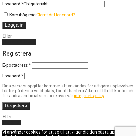
Lösenord
*
Obligatoriskt
Kom ihåg mig
Glömt ditt lösenord?
Logga in
Eller
Skapa ett konto
Registrera
E-postadress
*
Lösenord
*
Dina personuppgifter kommer att användas för att göra upplevelsen
bättre på denna webbplats, för att hantera åtkomst till ditt konto och
för andra ändamål som beskrivs i vår
integritetspolicy
.
Registrera
Eller
Logga in
Vi använder cookies för att se till att vi ger dig den bästa upplevelsen