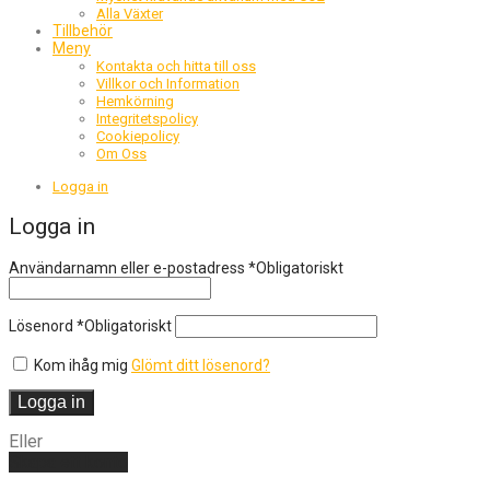
Alla Växter
Tillbehör
Meny
Kontakta och hitta till oss
Villkor och Information
Hemkörning
Integritetspolicy
Cookiepolicy
Om Oss
Logga in
Logga in
Användarnamn eller e-postadress
*
Obligatoriskt
Lösenord
*
Obligatoriskt
Kom ihåg mig
Glömt ditt lösenord?
Logga in
Eller
Skapa ett konto