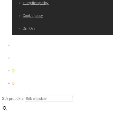
Integritetspolicy
Cookiepolicy
Om Oss
0
0
Sök produkter
×