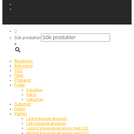
0
Sök produkter
×
Akvarium
Belysning
CO2
Filter
Preparat
Foder
Sötvatten
Räkor
Saltvatten
Substrat
Dekor
Växter
Lågt krävande akvarium
Lätt krävande akvarium
Lagom krävande akvarium med CO2
Mycket krävande akvarium med CO2