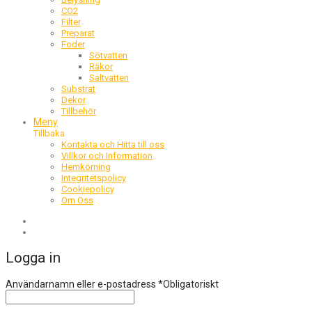
CO2
Filter
Preparat
Foder
Sötvatten
Räkor
Saltvatten
Substrat
Dekor
Tillbehör
Meny
Tillbaka
Kontakta och Hitta till oss
Villkor och Information
Hemkörning
Integritetspolicy
Cookiepolicy
Om Oss
Logga in
Användarnamn eller e-postadress
*
Obligatoriskt