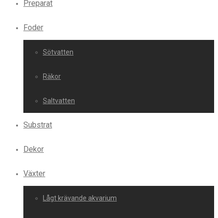
Preparat
Foder
Sötvatten
Räkor
Saltvatten
Substrat
Dekor
Växter
Lågt krävande akvarium