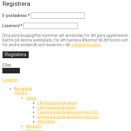
Registrera
E-postadress
*
Lösenord
*
Dina personuppgifter kommer att användas för att göra upplevelsen
bättre på denna webbplats, för att hantera åtkomst till ditt konto och
för andra ändamål som beskrivs i vår
integritetspolicy
.
Registrera
Eller
Logga in
Logga in
Akvaristik
Tillbaka
Växter
Lågt krävande akvarium
Lätt krävande akvarium
Lagom krävande akvarium med CO2
Mycket krävande akvarium med CO2
Alla Växter
Akvarium
Belysning