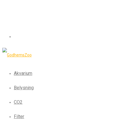
Akvarium
Belysning
CO2
Filter