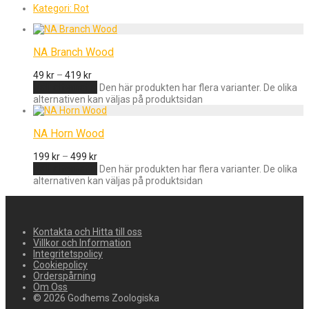
Kategori:
Rot
NA Branch Wood
49
kr
–
419
kr
Välj alternativ
Den här produkten har flera varianter. De olika
alternativen kan väljas på produktsidan
NA Horn Wood
199
kr
–
499
kr
Välj alternativ
Den här produkten har flera varianter. De olika
alternativen kan väljas på produktsidan
Kontakta och Hitta till oss
Villkor och Information
Integritetspolicy
Cookiepolicy
Orderspårning
Om Oss
© 2026 Godhems Zoologiska