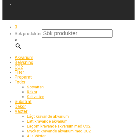
0
Sök produkter
×
Akvarium
Belysning
CO2
Filter
Preparat
Foder
Sötvatten
Räkor
Saltvatten
Substrat
Dekor
Växter
Lågt krävande akvarium
Lätt krävande akvarium
Lagom krävande akvarium med CO2
Mycket krävande akvarium med CO2
Alla Växter