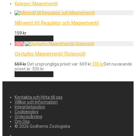
Kategori:
Magnetventil
Nålventil till Regulator och Magnetventil
159
kr
Lägg till i varukorg
-
50
%
Oxyturbo Magnetventil (Solenoid)
669
kr
Det ursprungliga priset var: 669 kr.
335
kr
Det nuvarande
priset är: 335 kr.
Lägg till i varukorg
Kontakta och Hitta till oss
Villkor och Information
Integritetspolicy
Cookiepolicy
Orderspårning
Om Oss
© 2026 Godhems Zoologiska