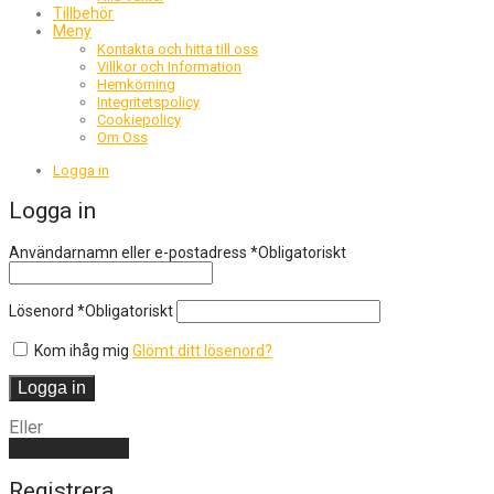
Tillbehör
Meny
Kontakta och hitta till oss
Villkor och Information
Hemkörning
Integritetspolicy
Cookiepolicy
Om Oss
Logga in
Logga in
Användarnamn eller e-postadress
*
Obligatoriskt
Lösenord
*
Obligatoriskt
Kom ihåg mig
Glömt ditt lösenord?
Logga in
Eller
Skapa ett konto
Registrera