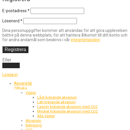
E-postadress
*
Lösenord
*
Dina personuppgifter kommer att användas för att göra upplevelsen
bättre på denna webbplats, för att hantera åtkomst till ditt konto och
för andra ändamål som beskrivs i vår
integritetspolicy
.
Registrera
Eller
Logga in
Logga in
Akvaristik
Tillbaka
Växter
Lågt krävande akvarium
Lätt krävande akvarium
Lagom krävande akvarium med CO2
Mycket krävande akvarium med CO2
Alla Växter
Akvarium
Belysning
CO2