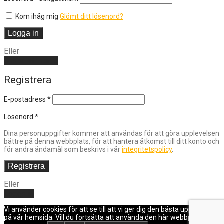
Kom ihåg mig
Glömt ditt lösenord?
Logga in
Eller
Skapa ett konto
Registrera
E-postadress
*
Lösenord
*
Dina personuppgifter kommer att användas för att göra upplevelsen
bättre på denna webbplats, för att hantera åtkomst till ditt konto och
för andra ändamål som beskrivs i vår
integritetspolicy
.
Registrera
Eller
Logga in
Vi använder cookies för att se till att vi ger dig den bästa upplevelsen
på vår hemsida. Vill du fortsätta att använda den här webbplatsen