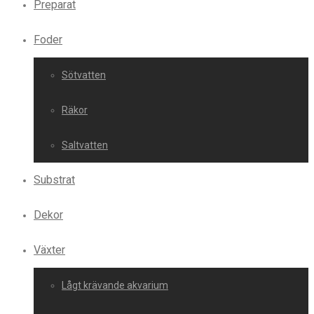
Preparat
Foder
Sötvatten
Räkor
Saltvatten
Substrat
Dekor
Växter
Lågt krävande akvarium