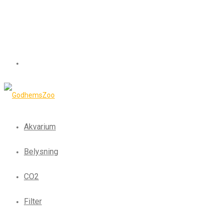
Akvarium
Belysning
CO2
Filter