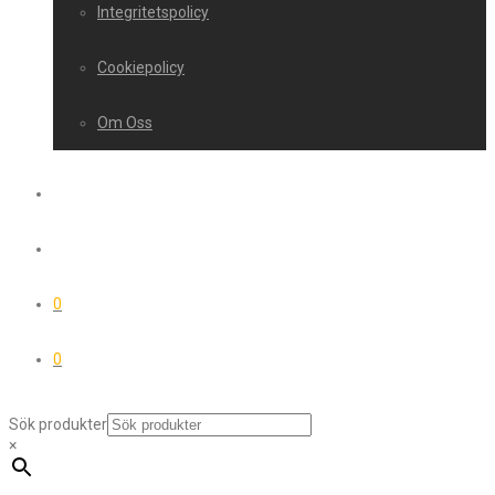
Integritetspolicy
Cookiepolicy
Om Oss
0
0
Sök produkter
×