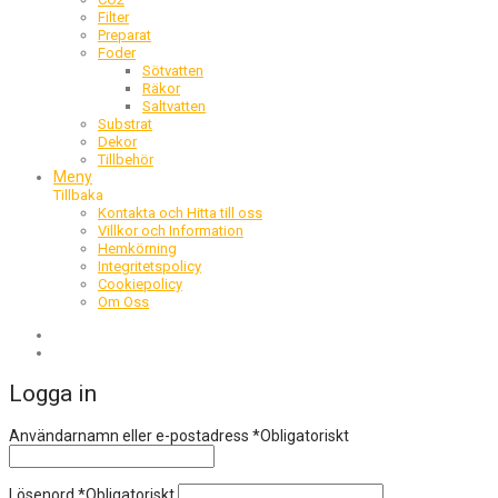
Filter
Preparat
Foder
Sötvatten
Räkor
Saltvatten
Substrat
Dekor
Tillbehör
Meny
Tillbaka
Kontakta och Hitta till oss
Villkor och Information
Hemkörning
Integritetspolicy
Cookiepolicy
Om Oss
Logga in
Användarnamn eller e-postadress
*
Obligatoriskt
Lösenord
*
Obligatoriskt