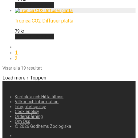
Lägg till i varukorg
Tropica CO2 Diffuser platta
79
kr
Lägg till i varukorg
1
2
Visar alla 19 resultat
Load more
↑ Toppen
Kontakta och Hitta till oss
Villkor och Information
Integritetspolicy
Cookiepolicy
Orderspårning
Om Oss
© 2026 Godhems Zoologiska