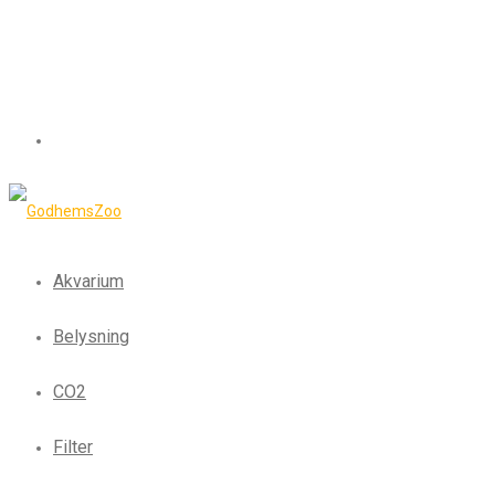
Akvarium
Belysning
CO2
Filter