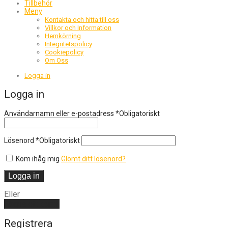
Tillbehör
Meny
Kontakta och hitta till oss
Villkor och Information
Hemkörning
Integritetspolicy
Cookiepolicy
Om Oss
Logga in
Logga in
Användarnamn eller e-postadress
*
Obligatoriskt
Lösenord
*
Obligatoriskt
Kom ihåg mig
Glömt ditt lösenord?
Logga in
Eller
Skapa ett konto
Registrera