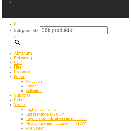
0
Sök produkter
×
Akvarium
Belysning
CO2
Filter
Preparat
Foder
Sötvatten
Räkor
Saltvatten
Substrat
Dekor
Växter
Lågt krävande akvarium
Lätt krävande akvarium
Lagom krävande akvarium med CO2
Mycket krävande akvarium med CO2
Alla Växter