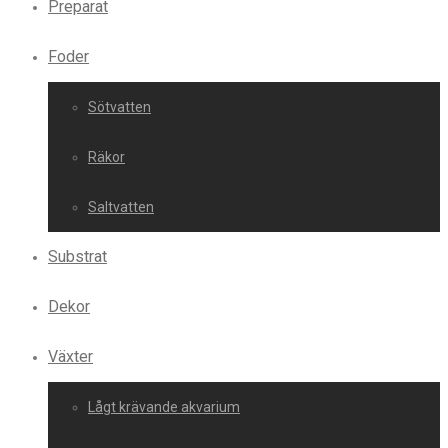
Preparat
Foder
Sötvatten
Räkor
Saltvatten
Substrat
Dekor
Växter
Lågt krävande akvarium