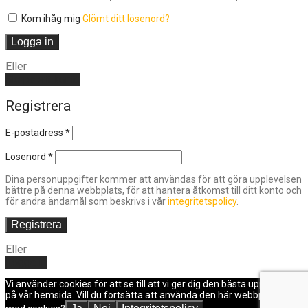
Kom ihåg mig
Glömt ditt lösenord?
Logga in
Eller
Skapa ett konto
Registrera
E-postadress
*
Lösenord
*
Dina personuppgifter kommer att användas för att göra upplevelsen
bättre på denna webbplats, för att hantera åtkomst till ditt konto och
för andra ändamål som beskrivs i vår
integritetspolicy
.
Registrera
Eller
Logga in
Vi använder cookies för att se till att vi ger dig den bästa upplevelsen
på vår hemsida. Vill du fortsätta att använda den här webbplatsen