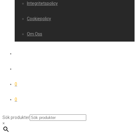
Integritetspolicy
Cookiepolicy
Om Oss
0
0
Sök produkter
×