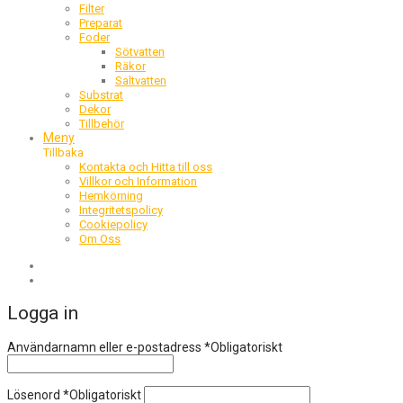
Filter
Preparat
Foder
Sötvatten
Räkor
Saltvatten
Substrat
Dekor
Tillbehör
Meny
Tillbaka
Kontakta och Hitta till oss
Villkor och Information
Hemkörning
Integritetspolicy
Cookiepolicy
Om Oss
Logga in
Användarnamn eller e-postadress
*
Obligatoriskt
Lösenord
*
Obligatoriskt