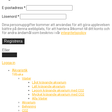
E-postadress
*
Lösenord
*
Dina personuppgifter kommer att användas för att göra upplevelsen
bättre på denna webbplats, för att hantera åtkomst till ditt konto och
för andra ändamål som beskrivs i vår
integritetspolicy
.
Registrera
Eller
Logga in
Logga in
Akvaristik
Tillbaka
Växter
Lågt krävande akvarium
Lätt krävande akvarium
Lagom krävande akvarium med CO2
Mycket krävande akvarium med CO2
Alla Växter
Akvarium
Belysning
CO2